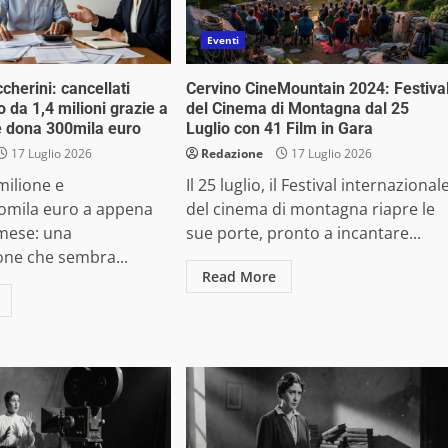
Eventi
herini: cancellati
Cervino CineMountain 2024: Festiva
co da 1,4 milioni grazie a
del Cinema di Montagna dal 25
e dona 300mila euro
Luglio con 41 Film in Gara
17 Luglio 2026
Redazione
17 Luglio 2026
milione e
Il 25 luglio, il Festival internazional
omila euro a appena
del cinema di montagna riapre le
 mese: una
sue porte, pronto a incantare...
one che sembra...
Read More