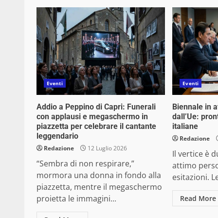
Eventi
Eventi
Addio a Peppino di Capri: Funerali
Biennale in at
con applausi e megaschermo in
dall’Ue: pro
piazzetta per celebrare il cantante
italiane
leggendario
Redazione
Redazione
12 Luglio 2026
Il vertice è
“Sembra di non respirare,”
attimo perso
mormora una donna in fondo alla
esitazioni. L
piazzetta, mentre il megaschermo
proietta le immagini...
Read More