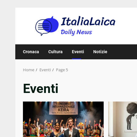
Skip
to
content
Cronaca
Cultura
Eventi
Notizie
Home
Eventi
Page 5
Eventi