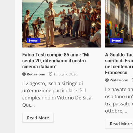
Eventi
Eventi
Fabio Testi compie 85 anni: “Mi
A Gualdo Tad
sento 20, difendiamo il nostro
spirito di F
cinema italiano”
nel centenari
Francesco
Redazione
13 Luglio 2026
Redazione
Il 2 agosto, Ischia si tinge di
Le navate an
un’emozione particolare: è il
ospitano un’
compleanno di Vittorio De Sica.
tra passato 
Qui,...
ottobre,...
Read More
Read More