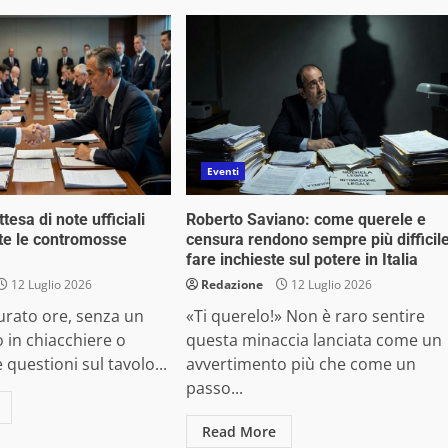
Eventi
tesa di note ufficiali
Roberto Saviano: come querele e
nte le contromosse
censura rendono sempre più difficil
fare inchieste sul potere in Italia
12 Luglio 2026
Redazione
12 Luglio 2026
 durato ore, senza un
«Ti querelo!» Non è raro sentire
 in chiacchiere o
questa minaccia lanciata come un
e questioni sul tavolo...
avvertimento più che come un
passo...
Read More