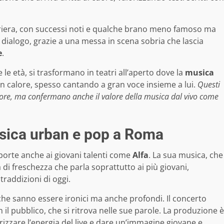
arriera, con successi noti e qualche brano meno famoso ma
i dialogo, grazie a una messa in scena sobria che lascia
e
.
le età, si trasformano in teatri all’aperto dove la
musica
on calore, spesso cantando a gran voce insieme a lui.
Questi
autore, ma confermano anche il valore della musica dal vivo come
musica urban e pop a Roma
porte anche ai giovani talenti come
Alfa
. La sua musica, che
di freschezza che parla soprattutto ai più giovani,
traddizioni di oggi.
 che sanno essere ironici ma anche profondi. Il concerto
il pubblico, che si ritrova nelle sue parole. La produzione è
rizzare l’energia del live e dare un’immagine giovane e