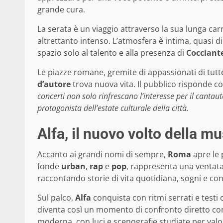
grande cura.
La serata è un viaggio attraverso la sua lunga c
altrettanto intenso. L’atmosfera è intima, quasi d
spazio solo al talento e alla presenza di
Cocciant
Le piazze romane, gremite di appassionati di tutte 
d’autore
trova nuova vita. Il pubblico risponde c
concerti non solo rinfrescano l’interesse per il cant
protagonista dell’estate culturale della città.
Alfa, il nuovo volto della 
Accanto ai grandi nomi di sempre,
Roma
apre le 
fonde
urban
,
rap
e
pop
, rappresenta una ventata 
raccontando storie di vita quotidiana, sogni e con
Sul palco,
Alfa
conquista con ritmi serrati e testi
diventa così un momento di confronto diretto con 
moderna, con luci e scenografie studiate per valo