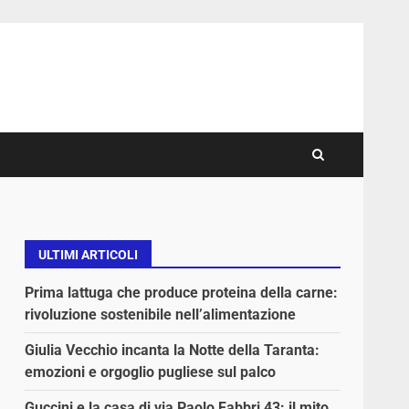
ULTIMI ARTICOLI
Prima lattuga che produce proteina della carne:
rivoluzione sostenibile nell’alimentazione
Giulia Vecchio incanta la Notte della Taranta:
emozioni e orgoglio pugliese sul palco
Guccini e la casa di via Paolo Fabbri 43: il mito