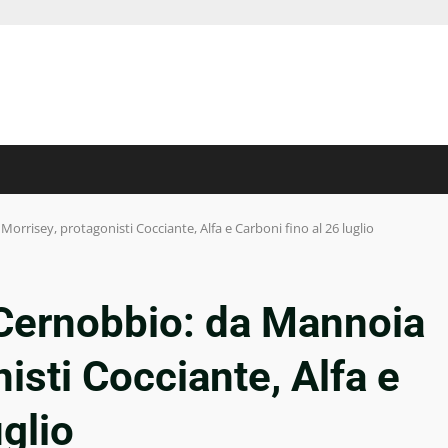
rrisey, protagonisti Cocciante, Alfa e Carboni fino al 26 luglio
Cernobbio: da Mannoia
isti Cocciante, Alfa e
uglio