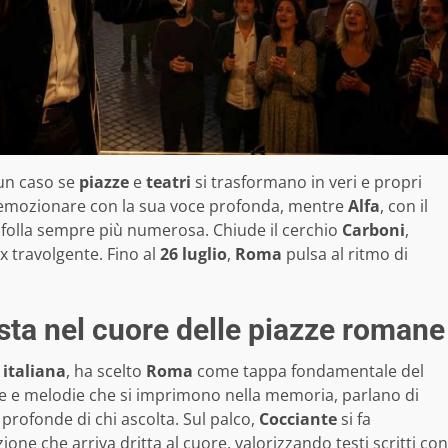
 un caso se
piazze
e
teatri
si trasformano in veri e propri
emozionare con la sua voce profonda, mentre
Alfa
, con il
 folla sempre più numerosa. Chiude il cerchio
Carboni
,
x travolgente. Fino al
26 luglio
,
Roma
pulsa al ritmo di
sta nel cuore delle piazze romane
italiana
, ha scelto
Roma
come tappa fondamentale del
ne e melodie che si imprimono nella memoria, parlano di
 profonde di chi ascolta. Sul palco,
Cocciante
si fa
ne che arriva dritta al cuore, valorizzando testi scritti con