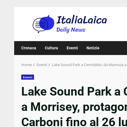
Skip
to
content
Cronaca
Cultura
Eventi
Notizie
Home
Eventi
Lake Sound Park a Cernobbio: da Mannoia a Mo
Eventi
Lake Sound Park a 
a Morrisey, protagon
Carboni fino al 26 l