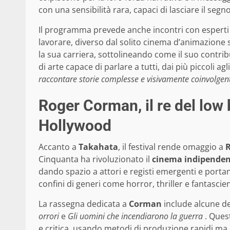
con una sensibilità rara, capaci di lasciare il segno
Il programma prevede anche incontri con esperti
lavorare, diverso dal solito cinema d’animazione s
la sua carriera, sottolineando come il suo contrib
di arte capace di parlare a tutti, dai più piccoli agl
raccontare storie complesse e visivamente coinvolgenti
Roger Corman, il re del low
Hollywood
Accanto a
Takahata
, il festival rende omaggio a
Cinquanta ha rivoluzionato il
cinema indipendent
dando spazio a attori e registi emergenti e porta
confini di generi come horror, thriller e fantascie
La rassegna dedicata a
Corman
include alcune de
orrori
e
Gli uomini che incendiarono la guerra
. Quest
e critica, usando metodi di produzione rapidi ma eff