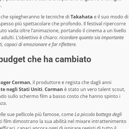
.
 che spiegheranno le tecniche di
Takahata
e il suo modo di
pesso più spettacolare che profondo. Il festival ripercorre
uto vada oltre l’animazione, portando il cinema a un livello
i adulti. L’obiettivo è chiaro:
ricordare quanto sia importante
, capaci di emozionare e far riflettere.
 budget che ha cambiato
Roger Corman
, il produttore e regista che dagli anni
e negli Stati Uniti
.
Corman
è stato un vero talent scout,
ndo sullo schermo film a basso costo che hanno spinto i
nza.
lle sue pellicole più famose, come
La piccola bottega degli
i film dimostrano la sua abilità nel mixare intrattenimento
icaci, capaci ancora oggi di ispirare registi di tutto il