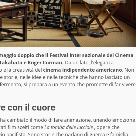
omaggio doppio che il Festival Internazionale del Cinema
o Takahata e Roger Corman.
Da un lato, l’eleganza
io e la creatività del
cinema indipendente americano
. Non
le storie, nelle idee e nelle tecniche che hanno lasciato un
n fermento, si prepara a un evento che promette di far vivere
re con il cuore
 ha cambiato il modo di fare animazione, unendo emozione
ati film scelti come
La tomba delle lucciole
, opere che
io pacifista. Sono storie che parlano di guerra e famiglia