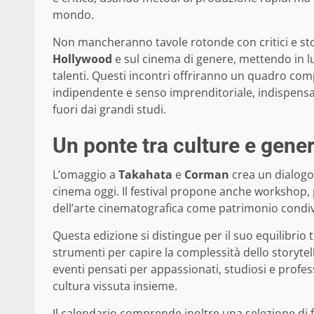
mondo.
Non mancheranno tavole rotonde con critici e sto
Hollywood
e sul cinema di genere, mettendo in l
talenti. Questi incontri offriranno un quadro com
indipendente e senso imprenditoriale, indispensa
fuori dai grandi studi.
Un ponte tra culture e gene
L’omaggio a
Takahata
e
Corman
crea un dialogo 
cinema oggi. Il festival propone anche workshop, 
dell’arte cinematografica come patrimonio condiv
Questa edizione si distingue per il suo equilibrio
strumenti per capire la complessità dello storytel
eventi pensati per appassionati, studiosi e prof
cultura vissuta insieme.
Il calendario comprende inoltre una selezione di f