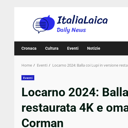
Skip
to
content
Cronaca
Cultura
Eventi
Notizie
Home
Eventi
Locarno 2024: Balla coi Lupi in versione re
Eventi
Locarno 2024: Balla
restaurata 4K e oma
Corman