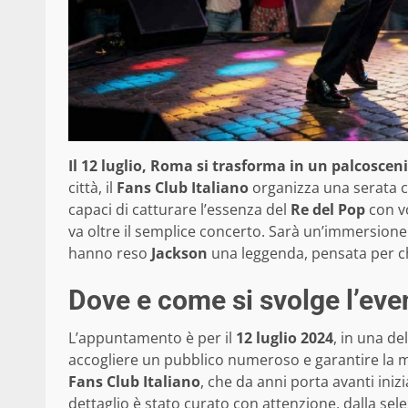
Il 12 luglio, Roma si trasforma in un palcoscen
città, il
Fans Club Italiano
organizza una serata 
capaci di catturare l’essenza del
Re del Pop
con vo
va oltre il semplice concerto. Sarà un’immersione
hanno reso
Jackson
una leggenda, pensata per ch
Dove e come si svolge l’eve
L’appuntamento è per il
12 luglio 2024
, in una de
accogliere un pubblico numeroso e garantire la mig
Fans Club Italiano
, che da anni porta avanti iniz
dettaglio è stato curato con attenzione, dalla sele