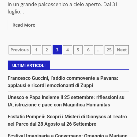
in un grande palcoscenico a cielo aperto. Dal 31
luglio...
Read More
Paginazione
Previous
1
2
3
4
5
6
…
25
Next
degli
ULTIMI ARTICOLI
articoli
Francesco Guccini, l’addio commovente a Pavana:
applausi e ricordi emozionanti di Zuppi
Unesco e Papa insieme il 25 settembre: riflessioni su
IA, istruzione e pace con Magnifica Humanitas
Ecstatic Pompeii: Scopri i Misteri di Dionysos al Teatro
nel Parco dal 28 Agosto al 26 Settembre
Festival Imaginaria a Conversano: Omaggio a Marjane