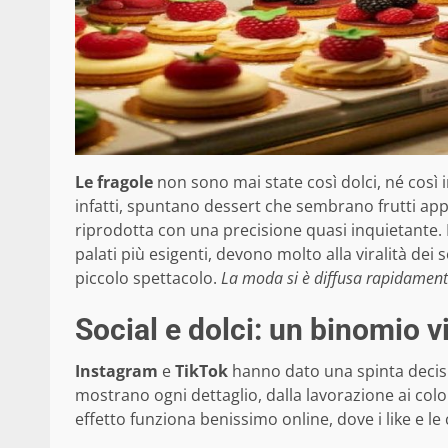
Le fragole
non sono mai state così dolci, né così i
infatti, spuntano dessert che sembrano frutti app
riprodotta con una precisione quasi inquietante. No
palati più esigenti, devono molto alla viralità dei
piccolo spettacolo.
La moda si è diffusa rapidamente,
Social e dolci: un binomio 
Instagram
e
TikTok
hanno dato una spinta decisiv
mostrano ogni dettaglio, dalla lavorazione ai color
effetto funziona benissimo online, dove i like e le