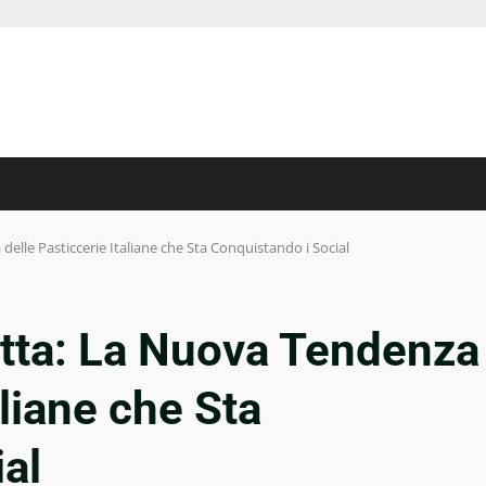
elle Pasticcerie Italiane che Sta Conquistando i Social
utta: La Nuova Tendenza
aliane che Sta
al