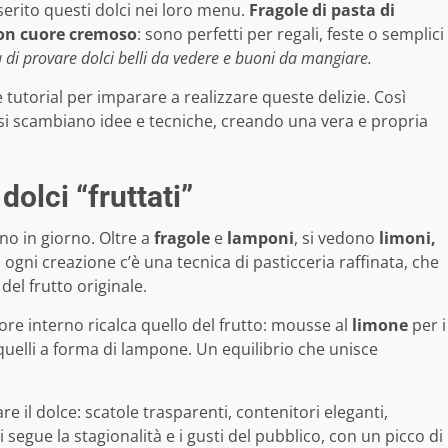
serito questi dolci nei loro menu.
Fragole di pasta di
con cuore cremoso
: sono perfetti per regali, feste o semplici
a di provare dolci belli da vedere e buoni da mangiare.
tutorial per imparare a realizzare queste delizie. Così
 si scambiano idee e tecniche, creando una vera e propria
dolci “fruttati”
rno in giorno. Oltre a
fragole
e
lamponi
, si vedono
limoni,
o ogni creazione c’è una tecnica di pasticceria raffinata, che
el frutto originale.
ore interno ricalca quello del frutto: mousse al
limone
per i
uelli a forma di lampone. Un equilibrio che unisce
e il dolce: scatole trasparenti, contenitori eleganti,
i segue la stagionalità e i gusti del pubblico, con un picco di