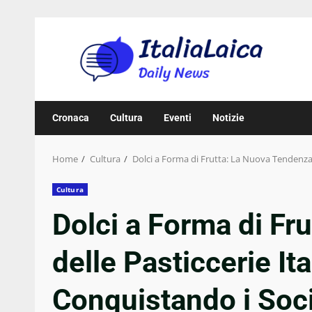
Skip
to
content
Cronaca
Cultura
Eventi
Notizie
Home
Cultura
Dolci a Forma di Frutta: La Nuova Tendenza d
Cultura
Dolci a Forma di Fr
delle Pasticcerie It
Conquistando i Soci