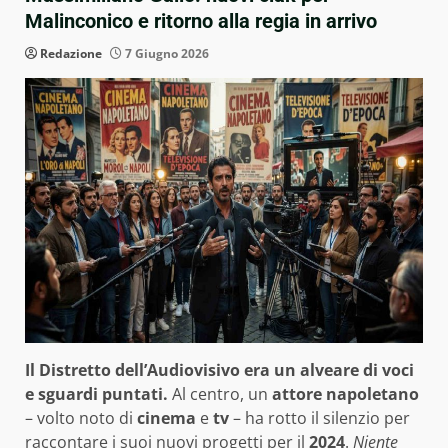
Malinconico e ritorno alla regia in arrivo
Redazione
7 Giugno 2026
Il Distretto dell’Audiovisivo era un alveare di voci
e sguardi puntati.
Al centro, un
attore napoletano
– volto noto di
cinema
e
tv
– ha rotto il silenzio per
raccontare i suoi nuovi progetti per il
2024
.
Niente