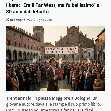
libere: “Era il Far West, ma fu bellissimo” a
30 anni dal debutto
Redazione
7 Giugno 2026
Trent’anni fa
, in
piazza Maggiore
a
Bologna
, un
giovane autore dava alle stampe il suo primo libro.
Oggi, lo stesso volume torna a far parlare di sé