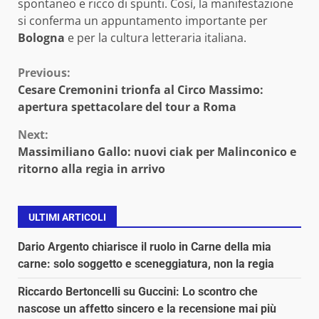
spontaneo e ricco di spunti. Così, la manifestazione
si conferma un appuntamento importante per
Bologna
e per la cultura letteraria italiana.
Continue
Previous:
Cesare Cremonini trionfa al Circo Massimo:
Reading
apertura spettacolare del tour a Roma
Next:
Massimiliano Gallo: nuovi ciak per Malinconico e
ritorno alla regia in arrivo
ULTIMI ARTICOLI
Dario Argento chiarisce il ruolo in Carne della mia
carne: solo soggetto e sceneggiatura, non la regia
Riccardo Bertoncelli su Guccini: Lo scontro che
nascose un affetto sincero e la recensione mai più