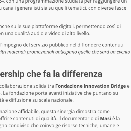
024, con una programmazione studiata per raggiungere un
canali generalisti sia su quelli tematici, con diverse fasce
anche sulle sue piattaforme digitali, permettendo così di
una qualità audio e video di alto livello.
l’impegno del servizio pubblico nel diffondere contenuti
e altri materiali promozionali anticipano quello che sarà un evento
ership che fa la differenza
collaborazione solida tra
Fondazione Innovation Bridge
e
e. La fondazione porta avanti iniziative che puntano su
ità e diffusione su scala nazionale.
mazione affidabile, questa sinergia dimostra come
ffrire contenuti di qualità. Il documentario di
Masi
è la
gno condiviso che coinvolge risorse tecniche, umane e