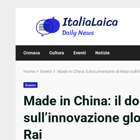
Skip
to
content
Cronaca
Cultura
Eventi
Notizie
Home
Eventi
Made in China: il documentario di Masi sull’i
Eventi
Made in China: il d
sull’innovazione glo
Rai