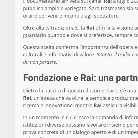
Il documentario arriverà sui canali
Rai
a luglio 2
pubblico ampio e variegato. Sarà trasmesso sia su 
orarie per venire incontro agli spettatori.
Oltre alla tv tradizionale, la
Rai
offrirà la visione 
guardarlo quando e dove si preferisce, sempre con 
Questa scelta conferma l’importanza dell’opera e 
culturali e informativi di valore.
Intanto, il trailer 
da non perdere.
Fondazione e Rai: una partn
Dietro la nascita di questo documentario c’è una 
Rai
, un’intesa che va oltre la semplice produzion
ricerca e innovazione, mentre
Rai
assicura visibil
In un momento in cui cresce la domanda di infor
istituzioni diverse possano lavorare insieme per o
prova concreta di un dialogo aperto e di un impe