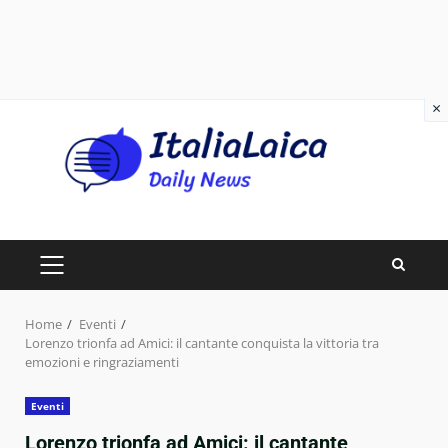
×
Skip
to
content
PRIMARY
MENU
Home
Eventi
Lorenzo trionfa ad Amici: il cantante conquista la vittoria tra
emozioni e ringraziamenti
Eventi
Lorenzo trionfa ad Amici: il cantante