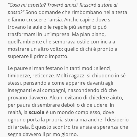
“Cosa mi aspetta? Troverò amici? Riuscirò a stare al
passo?”
Sono domande che rimbombano nella testa
e fanno crescere l’ansia. Anche capire dove si
trovano le aule o le regole più semplici può
trasformarsi in un’impresa. Ma pian piano,
quell’ambiente che sembrava ostile comincia a
mostrare un altro volto: quello di chi è pronto a
superare il primo impatto.
Le paure si manifestano in tanti modi: silenzi,
timidezze, reticenze. Molti ragazzi si chiudono in sé
stessi, pensando a come apparire davanti agli
insegnanti e ai compagni, nascondendo ciò che
provano davvero. Alcuni evitano di chiedere aiuto,
per paura di sembrare deboli o di deludere. In
realtà, la
scuola
è un mondo complesso, dove
ognuno porta la propria storia ma anche il desiderio
di farcela. È questo scontro tra ansia e speranza che
segna davvero il primo giorno.