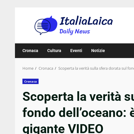
Skip
to
content
Cronaca
Cultura
Eventi
Notizie
Home
Cronaca
Scoperta la verità sulla sfera dorata sul f
Cronaca
Scoperta la verità s
fondo dell’oceano: 
gigante VIDEO