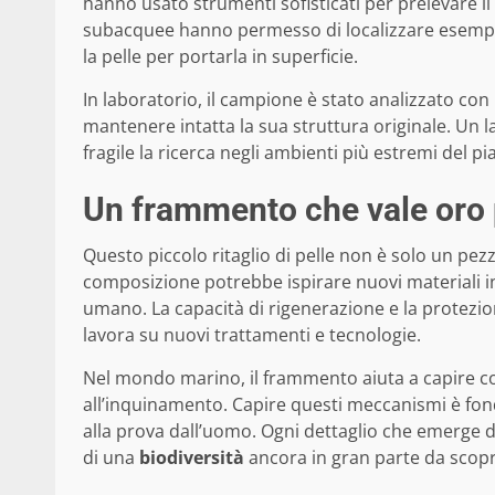
hanno usato strumenti sofisticati per prelevare il
subacquee hanno permesso di localizzare esempla
la pelle per portarla in superficie.
In laboratorio, il campione è stato analizzato con
mantenere intatta la sua struttura originale. Un 
fragile la ricerca negli ambienti più estremi del pi
Un frammento che vale oro 
Questo piccolo ritaglio di pelle non è solo un pe
composizione potrebbe ispirare nuovi materiali in
umano. La capacità di rigenerazione e la protezion
lavora su nuovi trattamenti e tecnologie.
Nel mondo marino, il frammento aiuta a capire co
all’inquinamento. Capire questi meccanismi è fo
alla prova dall’uomo. Ogni dettaglio che emerge d
di una
biodiversità
ancora in gran parte da scopr