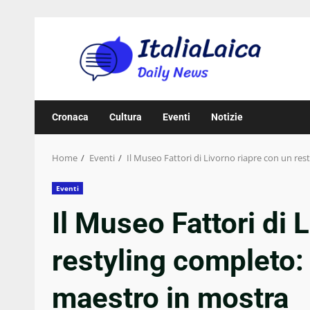
Skip
to
content
Cronaca
Cultura
Eventi
Notizie
Home
Eventi
Il Museo Fattori di Livorno riapre con un res
Eventi
Il Museo Fattori di 
restyling completo:
maestro in mostra