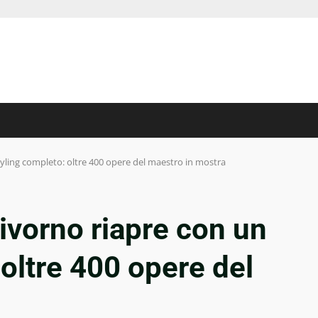
tyling completo: oltre 400 opere del maestro in mostra
Livorno riapre con un
 oltre 400 opere del