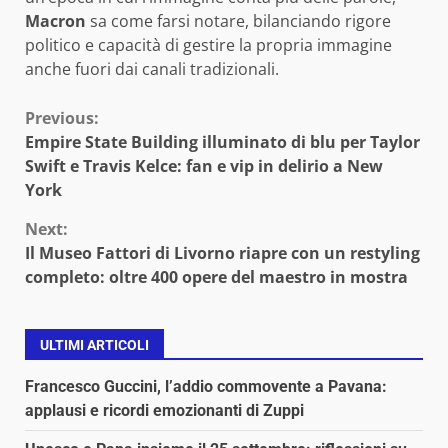
Macron
sa come farsi notare, bilanciando rigore
politico e capacità di gestire la propria immagine
anche fuori dai canali tradizionali.
Continue
Previous:
Empire State Building illuminato di blu per Taylor
Reading
Swift e Travis Kelce: fan e vip in delirio a New
York
Next:
Il Museo Fattori di Livorno riapre con un restyling
completo: oltre 400 opere del maestro in mostra
ULTIMI ARTICOLI
Francesco Guccini, l’addio commovente a Pavana:
applausi e ricordi emozionanti di Zuppi