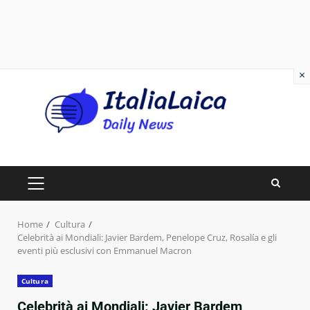
×
Skip
to
content
PRIMARY
MENU
Home
Cultura
Celebrità ai Mondiali: Javier Bardem, Penelope Cruz, Rosalía e gli
eventi più esclusivi con Emmanuel Macron
Cultura
Celebrità ai Mondiali: Javier Bardem,