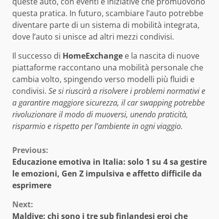
queste auto, con eventi e iniziative che promuovono
questa pratica. In futuro, scambiare l’auto potrebbe
diventare parte di un sistema di mobilità integrata,
dove l’auto si unisce ad altri mezzi condivisi.
Il successo di
HomeExchange
e la nascita di nuove
piattaforme raccontano una mobilità personale che
cambia volto, spingendo verso modelli più fluidi e
condivisi.
Se si riuscirà a risolvere i problemi normativi e
a garantire maggiore sicurezza, il car swapping potrebbe
rivoluzionare il modo di muoversi, unendo praticità,
risparmio e rispetto per l’ambiente in ogni viaggio.
Continue
Previous:
Educazione emotiva in Italia: solo 1 su 4 sa gestire
Reading
le emozioni, Gen Z impulsiva e affetto difficile da
esprimere
Next:
Maldive: chi sono i tre sub finlandesi eroi che