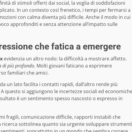
nità di stimoli offerti dai social, la voglia di soddisfazioni
icato. In un contesto così frenetico, i tempi per fermarsi a
mozioni con calma diventa più difficile. Anche il modo in cui
oco approfonditi e senza attenzione all’impatto sulle
pressione che fatica a emergere
x
evidenzia un altro nodo: la difficoltà a mostrare affetto.
 di più profondo.
Molti giovani faticano a esprimere
so familiari che amici.
 un lato facilita i contatti rapidi, dall’altro rende più
i. A questo si aggiungono le incertezze sociali ed economich
 risultato è un sentimento spesso nascosto o espresso in
i fragili, comunicazione difficile, rapporti instabili che
 ricerca sottolinea quanto sia urgente sviluppare strument
ei sentimenti, soprattutto in un mondo che sembra correre