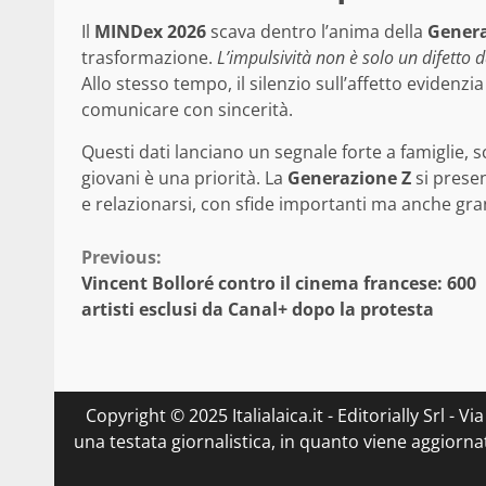
Il
MINDex 2026
scava dentro l’anima della
Genera
trasformazione.
L’impulsività non è solo un difetto
Allo stesso tempo, il silenzio sull’affetto eviden
comunicare con sincerità.
Questi dati lanciano un segnale forte a famiglie, s
giovani è una priorità. La
Generazione Z
si presen
e relazionarsi, con sfide importanti ma anche gran
Continue
Previous:
Vincent Bolloré contro il cinema francese: 600
Reading
artisti esclusi da Canal+ dopo la protesta
Copyright © 2025 Italialaica.it - Editorially Srl - 
una testata giornalistica, in quanto viene aggiorna