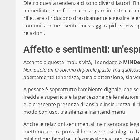
Dietro questa tendenza ci sono diversi fattori: l’infi
immediate, e un futuro che appare incerto e compl
riflettere si riducono drasticamente e gestire le e
comunicano ne risente: messaggi rapidi, spesso p
relazioni.
Affetto e sentimenti: un’es
Accanto a questa impulsività, il sondaggio
MINDe
Non è solo un problema di parole giuste, ma qualcosa
apertamente tenerezza, cura o attenzione, sia ver
A pesare è soprattutto l’ambiente digitale, che se da
fredda e superficiale la percezione delle relazion
e la crescente presenza di ansia e insicurezza. Il
modo confuso, tra silenzi e fraintendimenti.
Anche le relazioni sentimentali ne risentono: legam
mettono a dura prova il benessere psicologico. La
migliori per favorire un’espressione autentica d