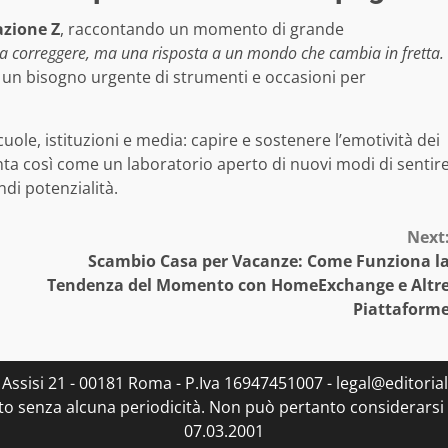
zione Z
, raccontando un momento di grande
 da correggere, ma una risposta a un mondo che cambia in fretta.
zia un bisogno urgente di strumenti e occasioni per
cuole, istituzioni e media: capire e sostenere l’emotività dei
ta così come un laboratorio aperto di nuovi modi di sentir
di potenzialità.
Next
Scambio Casa per Vacanze: Come Funziona l
Tendenza del Momento con HomeExchange e Altr
Piattaform
Via Assisi 21 - 00181 Roma - P.Iva 16947451007 - legal@editoria
to senza alcuna periodicità. Non può pertanto considerarsi u
07.03.2001