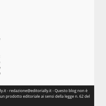
e
:
a
e
e
lly.it - redazione@editorially.it - Questo blog non è
n prodotto editoriale ai sensi della legge n. 62 del