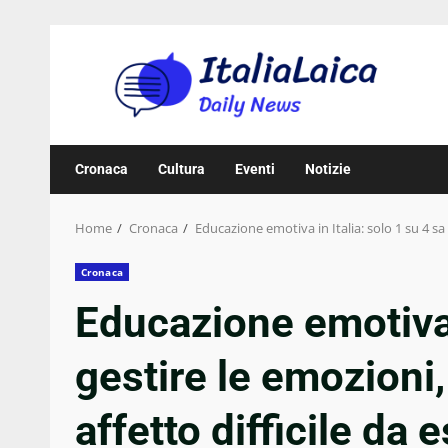
Skip
to
content
Cronaca
Cultura
Eventi
Notizie
Home
Cronaca
Educazione emotiva in Italia: solo 1 su 4 sa
Cronaca
Educazione emotiva i
gestire le emozioni
affetto difficile da