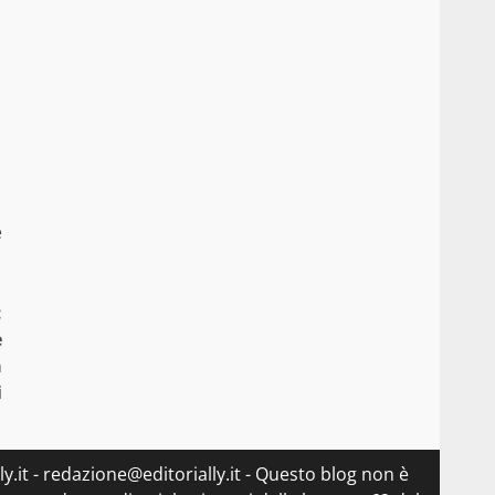
e
:
e
a
i
lly.it - redazione@editorially.it - Questo blog non è