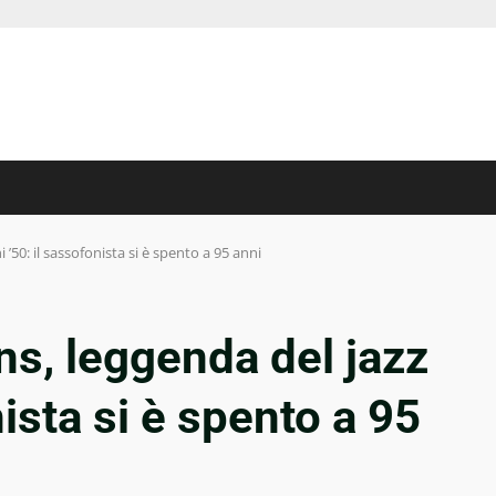
 ’50: il sassofonista si è spento a 95 anni
ns, leggenda del jazz
nista si è spento a 95