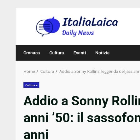
Skip
to
content
Cronaca
Cultura
Eventi
Notizie
Home
Cultura
Addio a Sonny Rollins, leggenda del jazz anni
Cultura
Addio a Sonny Rolli
anni ’50: il sassofo
anni