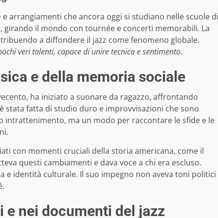
e e arrangiamenti che ancora oggi si studiano nelle scuole d
z, girando il mondo con tournée e concerti memorabili. La
ntribuendo a diffondere il jazz come fenomeno globale.
ochi veri talenti, capace di unire tecnica e sentimento
.
usica e della memoria sociale
Novecento, ha iniziato a suonare da ragazzo, affrontando
ra è stata fatta di studio duro e improvvisazioni che sono
olo intrattenimento, ma un modo per raccontare le sfide e le
ni.
ciati con momenti cruciali della storia americana, come il
etteva questi cambiamenti e dava voce a chi era escluso.
e identità culturale. Il suo impegno non aveva toni politici
é.
i e nei documenti del jazz