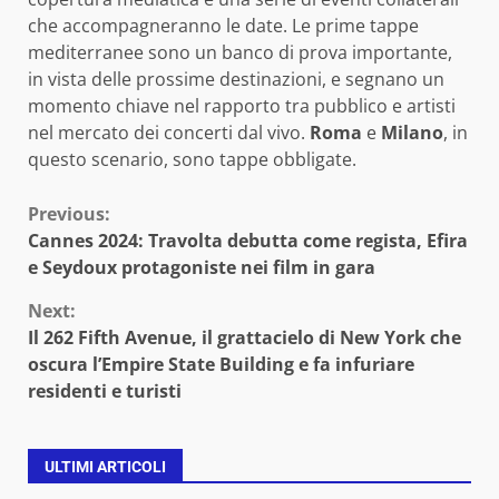
che accompagneranno le date. Le prime tappe
mediterranee sono un banco di prova importante,
in vista delle prossime destinazioni, e segnano un
momento chiave nel rapporto tra pubblico e artisti
nel mercato dei concerti dal vivo.
Roma
e
Milano
, in
questo scenario, sono tappe obbligate.
Continue
Previous:
Cannes 2024: Travolta debutta come regista, Efira
Reading
e Seydoux protagoniste nei film in gara
Next:
Il 262 Fifth Avenue, il grattacielo di New York che
oscura l’Empire State Building e fa infuriare
residenti e turisti
ULTIMI ARTICOLI