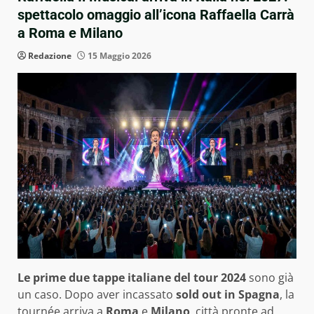
spettacolo omaggio all’icona Raffaella Carrà
a Roma e Milano
Redazione
15 Maggio 2026
Le prime due tappe italiane del tour 2024
sono già
un caso. Dopo aver incassato
sold out in Spagna
, la
tournée arriva a
Roma
e
Milano
, città pronte ad