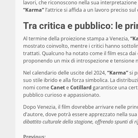
lavori, che riconoscono nella sua interpretazione 
“Karma”
l’attrice si affida a un lavoro preciso 
Tra critica e pubblico: le pr
Al termine della proiezione stampa a Venezia,
“K
mostrato coinvolto, mentre i critici hanno sottolin
trattati. Qualcuno ha notato come il film esca dai
proponendo un mix di introspezione e tensione n
Nel calendario delle uscite del 2024,
“Karma”
si p
suo stile ibrido e alla forza simbolica. La distri
nomi come
Canet
e
Cotillard
garantisce una certa
pubblico curioso e appassionato.
Dopo Venezia, il film dovrebbe arrivare nelle princi
d’autore, dove potrà essere apprezzato nella sua
dibattito culturale della stagione, offrendo spunti di ri
Previous: