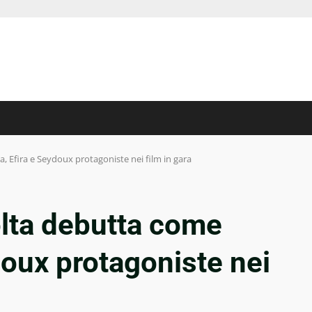
, Efira e Seydoux protagoniste nei film in gara
lta debutta come
doux protagoniste nei