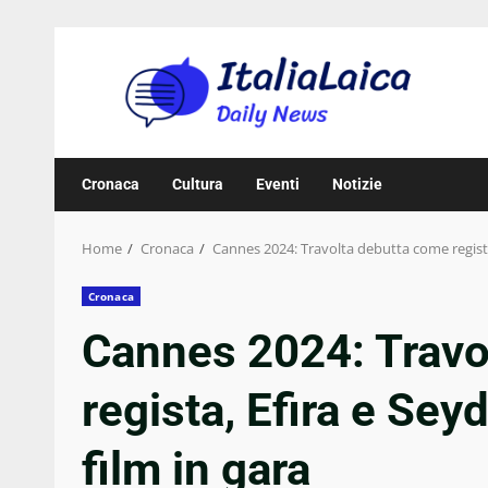
Skip
to
content
Cronaca
Cultura
Eventi
Notizie
Home
Cronaca
Cannes 2024: Travolta debutta come regista
Cronaca
Cannes 2024: Travo
regista, Efira e Sey
film in gara