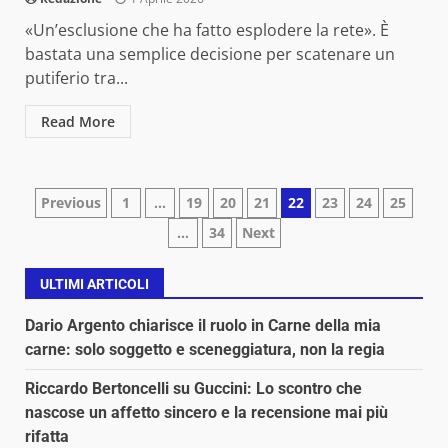
«Un’esclusione che ha fatto esplodere la rete». È
bastata una semplice decisione per scatenare un
putiferio tra...
Read More
Paginazione
Previous
1
…
19
20
21
22
23
24
25
…
34
Next
degli
articoli
ULTIMI ARTICOLI
Dario Argento chiarisce il ruolo in Carne della mia
carne: solo soggetto e sceneggiatura, non la regia
Riccardo Bertoncelli su Guccini: Lo scontro che
nascose un affetto sincero e la recensione mai più
rifatta