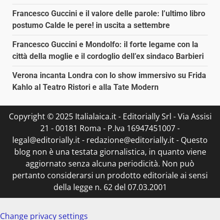
Francesco Guccini e il valore delle parole: l’ultimo libro
postumo Calde le pere! in uscita a settembre
Francesco Guccini e Mondolfo: il forte legame con la
città della moglie e il cordoglio dell’ex sindaco Barbieri
Verona incanta Londra con lo show immersivo su Frida
Kahlo al Teatro Ristori e alla Tate Modern
Copyright © 2025 Italialaica.it - Editorially Srl - Via Assisi
21 - 00181 Roma - P.Iva 16947451007 -
legal@editorially.it - redazione@editorially.it - Questo
blog non è una testata giornalistica, in quanto viene
aggiornato senza alcuna periodicità. Non può
pertanto considerarsi un prodotto editoriale ai sensi
della legge n. 62 del 07.03.2001
Change privacy settings