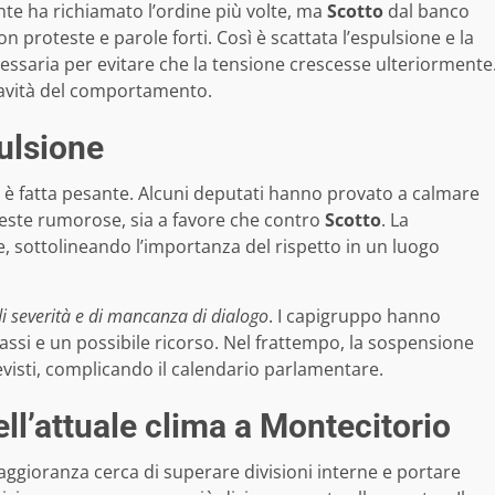
ente ha richiamato l’ordine più volte, ma
Scotto
dal banco
n proteste e parole forti. Così è scattata l’espulsione e la
ssaria per evitare che la tensione crescesse ulteriormente
ravità del comportamento.
ulsione
a si è fatta pesante. Alcuni deputati hanno provato a calmare
roteste rumorose, sia a favore che contro
Scotto
. La
, sottolineando l’importanza del rispetto in un luogo
i severità e di mancanza di dialogo
. I capigruppo hanno
passi e un possibile ricorso. Nel frattempo, la sospensione
evisti, complicando il calendario parlamentare.
ll’attuale clima a Montecitorio
ggioranza cerca di superare divisioni interne e portare