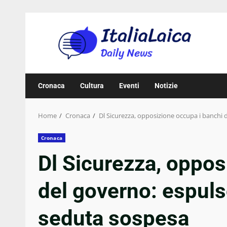
Skip
to
content
Cronaca
Cultura
Eventi
Notizie
Home
Cronaca
Dl Sicurezza, opposizione occupa i banchi 
Cronaca
Dl Sicurezza, oppos
del governo: espuls
seduta sospesa