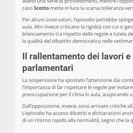
avanti una serie di provvedimenti, mentre l’oppos
caso
Scotto
mette in luce la scarsa tolleranza vers
Per alcuni osservatori, l’episodio potrebbe spinge
aula. Altri invece criticano la rigidità con cui si
bilanciamento tra rispetto delle regole e tutela del
la qualità del dibattito democratico nelle settiman
Il rallentamento dei lavori e
parlamentari
La sospensione ha spostato l’attenzione dai conte
l’importanza di far rispettare le regole per evitar
preoccupazione per il clima in aula, auspicando u
Dall’opposizione, invece, sono arrivate critiche a
L’episodio ha acceso dibattiti e dichiarazioni an
di un ritorno rapido alla normalità, segno che la