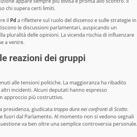
izione appare sempre più divisa e pronta allo scontro. Il
o chi supera certi limiti.
re il
Pd
a riflettere sul ruolo del dissenso e sulle strategie in
 gestiscono le discussioni parlamentari, auspicando un
la pluralità delle opinioni. La vicenda rischia di influenzare
e a venire.
 le reazioni dei gruppi
nuti alle tensioni politiche. La maggioranza ha ribadito
e altri incidenti. Alcuni deputati hanno espresso
n approccio più costruttivo.
lla presidenza, giudicata
troppo dura nei confronti di Scotto
.
che fuori dal Parlamento. Al momento non si vedono segnali
 questione va ben oltre una semplice controversia personale