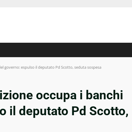
del governo: espulso il deputato Pd Scotto, seduta sospesa
izione occupa i banchi
o il deputato Pd Scotto,