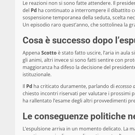
Le reazioni non si sono fatte attendere. Il presid
del
Pd
ha continuato a interrompere il dibattito co
sospensione temporanea della seduta, scelta nece
Un episodio raro quest’anno, che sottolinea la g
Cosa è successo dopo l’esp
Appena
Scotto
è stato fatto uscire, l’aria in aul
gli animi, altri invece si sono fatti sentire con p
maggioranza ha difeso la decisione del presidente
istituzionale.
Il
Pd
ha criticato duramente, parlando di
eccesso d
chiesto incontri riservati per valutare i prossimi 
ha rallentato l’esame degli altri provvedimenti pr
Le conseguenze politiche ne
L’espulsione arriva in un momento delicato. La ma