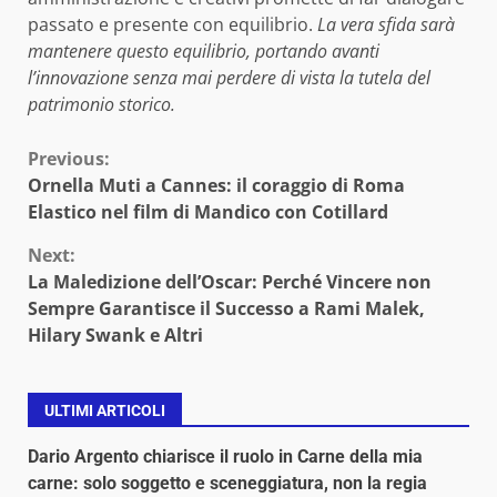
passato e presente con equilibrio.
La vera sfida sarà
mantenere questo equilibrio, portando avanti
l’innovazione senza mai perdere di vista la tutela del
patrimonio storico.
Continue
Previous:
Ornella Muti a Cannes: il coraggio di Roma
Reading
Elastico nel film di Mandico con Cotillard
Next:
La Maledizione dell’Oscar: Perché Vincere non
Sempre Garantisce il Successo a Rami Malek,
Hilary Swank e Altri
ULTIMI ARTICOLI
Dario Argento chiarisce il ruolo in Carne della mia
carne: solo soggetto e sceneggiatura, non la regia