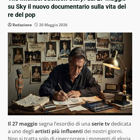
su Sky il nuovo documentario sulla vita del
re del pop
Redazione
20 Maggio 2026
Il 27 maggio
segna l’esordio di una
serie tv
dedicata
a uno degli
artisti più influenti
dei nostri giorni.
Non si tratta solo di ripercorrere i momenti di gloria,