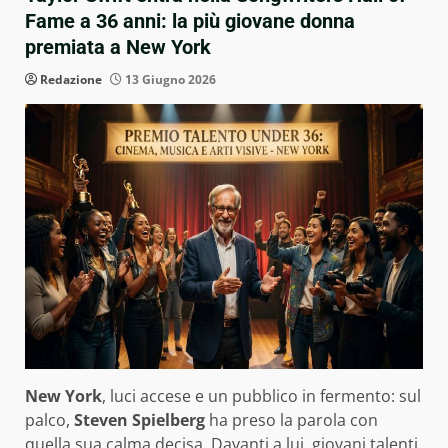
Fame a 36 anni: la più giovane donna
premiata a New York
Redazione
13 Giugno 2026
New York
, luci accese e un pubblico in fermento: sul
palco,
Steven Spielberg
ha preso la parola con
quella sua calma decisa. Davanti a lui, giovani talenti