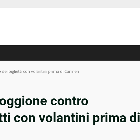
 dei biglietti con volantini prima di Carmen
 loggione contro
tti con volantini prima d