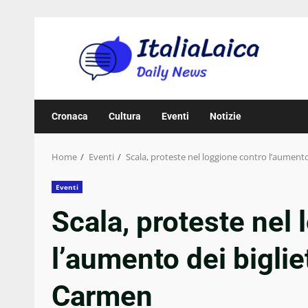
Skip
to
content
Cronaca
Cultura
Eventi
Notizie
Home
Eventi
Scala, proteste nel loggione contro l’aumento
Eventi
Scala, proteste nel
l’aumento dei biglie
Carmen