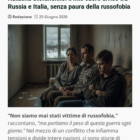
Russia e Italia, senza paura della russofobia
Redazione
25 Giugno 2026
“Non siamo mai stati vittime di russofobia,”
raccontano,
“ma portiamo il peso di questa guerra ogni
giorno.”
Nel mezzo di un conflitto che infiamma
tensioni e divide intere nazioni, ci sono storie di