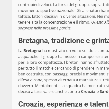
contropiedi veloci. La forza del gruppo, soprattutt
movimento sportivo nazionale. Gli allenatori hann
tattica, fattori decisivi in diverse situazioni. Nei 
tenere alta la concentrazione e il ritmo.
Questa Alb
sorprese nelle prossime partite.
Bretagna, tradizione e grint
La
Bretagna
ha mostrato un volto solido e combatt
acquatiche. Il gruppo ha messo in campo resistenz
per la loro compattezza. I bretoni hanno sfruttato
per tutto il match e cercando di prendere in mano
ben costruite, con passaggi precisi e movimenti st
difesa a zona, spesso alternata a marcature stret
davvero. Mentalmente, la squadra ha mostrato si
deciso a farsi valere anche contro
Croazia
e
Sard
Croazia, esperienza e talento