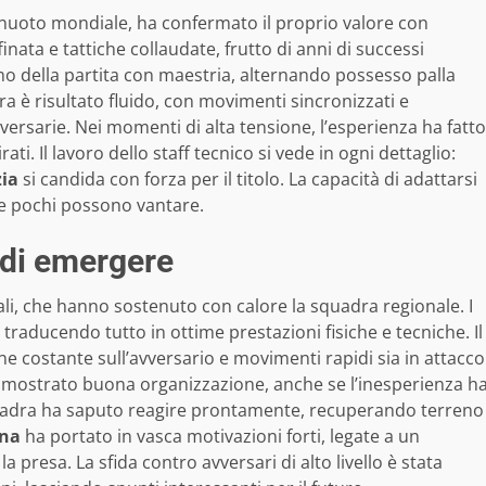
lanuoto mondiale, ha confermato il proprio valore con
inata e tattiche collaudate, frutto di anni di successi
itmo della partita con maestria, alternando possesso palla
ra è risultato fluido, con movimenti sincronizzati e
avversarie. Nei momenti di alta tensione, l’esperienza ha fatto
ati. Il lavoro dello staff tecnico si vede in ogni dettaglio:
ia
si candida con forza per il titolo. La capacità di adattarsi
che pochi possono vantare.
 di emergere
ali, che hanno sostenuto con calore la squadra regionale. I
traducendo tutto in ottime prestazioni fisiche e tecniche. Il
e costante sull’avversario e movimenti rapidi sia in attacco
 mostrato buona organizzazione, anche se l’inesperienza h
squadra ha saputo reagire prontamente, recuperando terreno
gna
ha portato in vasca motivazioni forti, legate a un
a presa. La sfida contro avversari di alto livello è stata