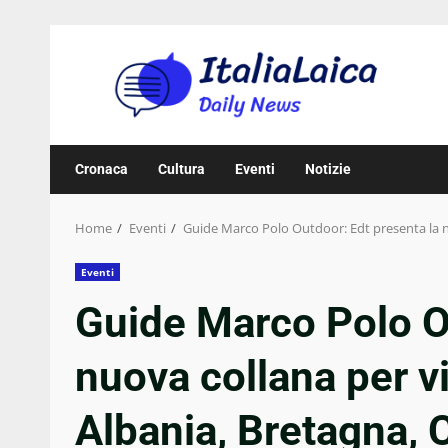
Skip
to
content
Cronaca
Cultura
Eventi
Notizie
Home
Eventi
Guide Marco Polo Outdoor: Edt presenta la nu
Eventi
Guide Marco Polo O
nuova collana per v
Albania, Bretagna, 