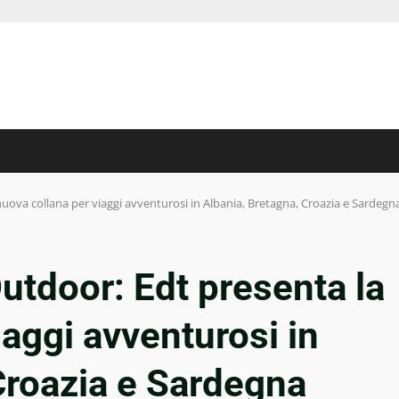
ova collana per viaggi avventurosi in Albania, Bretagna, Croazia e Sardegn
utdoor: Edt presenta la
iaggi avventurosi in
Croazia e Sardegna