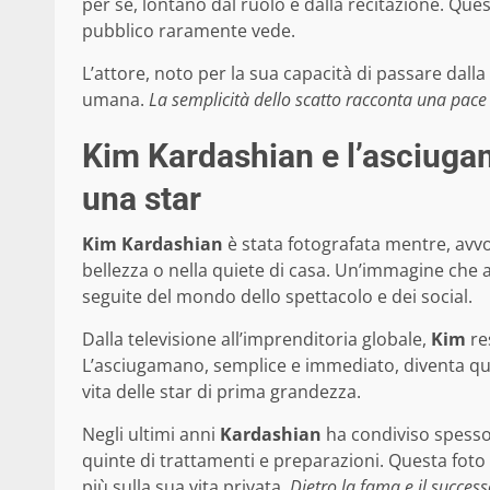
per sé, lontano dal ruolo e dalla recitazione. Ques
pubblico raramente vede.
L’attore, noto per la sua capacità di passare dal
umana.
La semplicità dello scatto racconta una pace 
Kim Kardashian e l’asciugam
una star
Kim Kardashian
è stata fotografata mentre, avvo
bellezza o nella quiete di casa. Un’immagine che a
seguite del mondo dello spettacolo e dei social.
Dalla televisione all’imprenditoria globale,
Kim
res
L’asciugamano, semplice e immediato, diventa qu
vita delle star di prima grandezza.
Negli ultimi anni
Kardashian
ha condiviso spesso i
quinte di trattamenti e preparazioni. Questa foto 
più sulla sua vita privata.
Dietro la fama e il successo