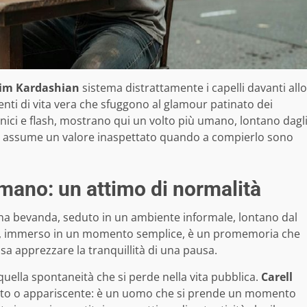
im Kardashian
sistema distrattamente i capelli davanti allo
ti di vita vera che sfuggono al glamour patinato dei
cenici e flash, mostrano qui un volto più umano, lontano dagl
, assume un valore inaspettato quando a compierlo sono
 mano: un attimo di normalità
na bevanda, seduto in un ambiente informale, lontano dal
 così, immerso in un momento semplice, è un promemoria che
 sa apprezzare la tranquillità di una pausa.
uella spontaneità che si perde nella vita pubblica.
Carell
iato o appariscente: è un uomo che si prende un momento