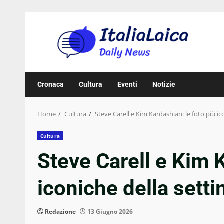
Skip
to
content
Cronaca
Cultura
Eventi
Notizie
Home
Cultura
Steve Carell e Kim Kardashian: le foto più 
Cultura
Steve Carell e Kim K
iconiche della sett
Redazione
13 Giugno 2026