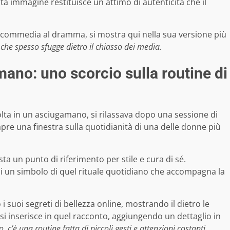
ta immagine restituisce un attimo di autenticità che il
la commedia al dramma, si mostra qui nella sua versione più
che spesso sfugge dietro il chiasso dei media.
ano: uno scorcio sulla routine di
lta in un asciugamano, si rilassava dopo una sessione di
pre una finestra sulla quotidianità di una delle donne più
ta un punto di riferimento per stile e cura di sé.
i un simbolo di quel rituale quotidiano che accompagna la
 suoi segreti di bellezza online, mostrando il dietro le
si inserisce in quel racconto, aggiungendo un dettaglio in
, c’è una routine fatta di piccoli gesti e attenzioni costanti.