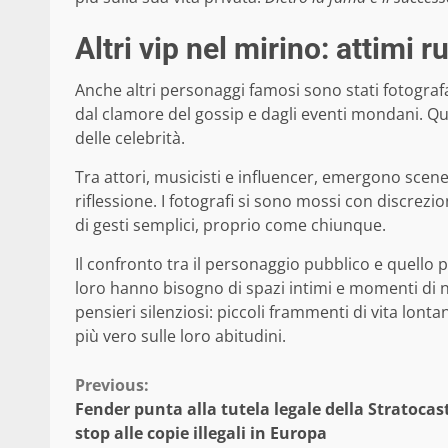
Altri vip nel mirino: attimi r
Anche altri personaggi famosi sono stati fotografat
dal clamore del gossip e dagli eventi mondani. Q
delle celebrità.
Tra attori, musicisti e influencer, emergono scene
riflessione. I fotografi si sono mossi con discre
di gesti semplici, proprio come chiunque.
Il confronto tra il personaggio pubblico e quello 
loro hanno bisogno di spazi intimi e momenti di n
pensieri silenziosi: piccoli frammenti di vita lont
più vero sulle loro abitudini.
Continue
Previous:
Fender punta alla tutela legale della Stratocas
Reading
stop alle copie illegali in Europa