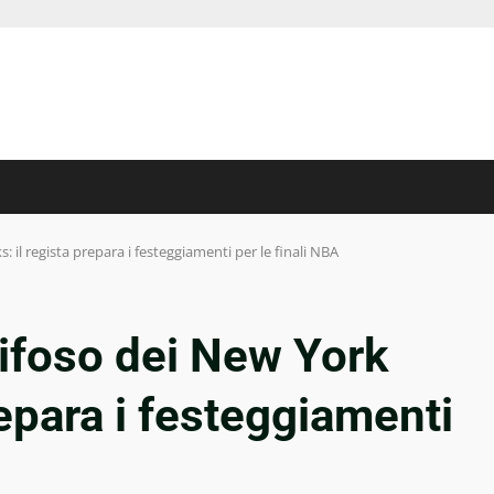
: il regista prepara i festeggiamenti per le finali NBA
tifoso dei New York
repara i festeggiamenti