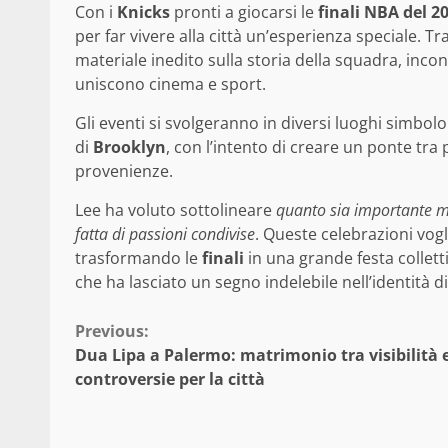
Con i
Knicks
pronti a giocarsi le
finali NBA del 2
per far vivere alla città un’esperienza speciale. Tr
materiale inedito sulla storia della squadra, inc
uniscono cinema e sport.
Gli eventi si svolgeranno in diversi luoghi simbolo
di
Brooklyn
, con l’intento di creare un ponte tra 
provenienze.
Lee ha voluto sottolineare
quanto sia importante ma
fatta di passioni condivise
. Queste celebrazioni vogl
trasformando le
finali
in una grande festa collett
che ha lasciato un segno indelebile nell’identità d
Continue
Previous:
Dua Lipa a Palermo: matrimonio tra visibilità 
Reading
controversie per la città