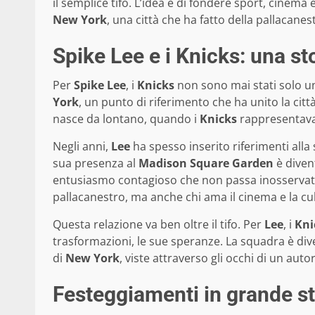
il semplice tifo. L’idea è di fondere sport, cinema
New York
, una città che ha fatto della pallacanes
Spike Lee e i Knicks: una st
Per
Spike Lee
, i
Knicks
non sono mai stati solo u
York
, un punto di riferimento che ha unito la città
nasce da lontano, quando i
Knicks
rappresentavan
Negli anni,
Lee
ha spesso inserito riferimenti alla
sua presenza al
Madison Square Garden
è divent
entusiasmo contagioso che non passa inosservato.
pallacanestro, ma anche chi ama il cinema e la cu
Questa relazione va ben oltre il tifo. Per
Lee
, i
Kni
trasformazioni, le sue speranze. La squadra è di
di
New York
, viste attraverso gli occhi di un auto
Festeggiamenti in grande sti