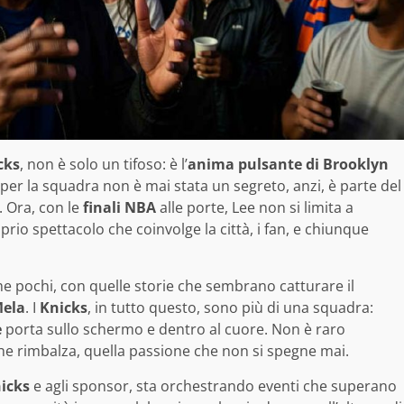
cks
, non è solo un tifoso: è l’
anima pulsante di Brooklyn
 per la squadra non è mai stata un segreto, anzi, è parte del
. Ora, con le
finali NBA
alle porte, Lee non si limita a
rio spettacolo che coinvolge la città, i fan, e chiunque
 pochi, con quelle storie che sembrano catturare il
Mela
. I
Knicks
, in tutto questo, sono più di una squadra:
e
porta sullo schermo e dentro al cuore. Non è raro
che rimbalza, quella passione che non si spegne mai.
icks
e agli sponsor, sta orchestrando eventi che superano