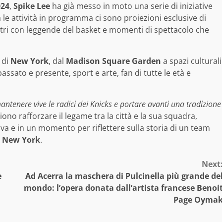
024
,
Spike Lee
ha già messo in moto una serie di iniziative
a le attività in programma ci sono proiezioni esclusive di
ontri con leggende del basket e momenti di spettacolo che
 di
New York
, dal
Madison Square Garden
a spazi culturali
passato e presente, sport e arte, fan di tutte le età e
ntenere vive le radici dei Knicks e portare avanti una tradizione
iono rafforzare il legame tra la città e la sua squadra,
iva e in un momento per riflettere sulla storia di un team
i
New York
.
Next
e
Ad Acerra la maschera di Pulcinella più grande de
mondo: l’opera donata dall’artista francese Benoi
Page Oyma