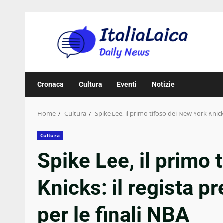
Skip
to
content
Cronaca
Cultura
Eventi
Notizie
Home
Cultura
Spike Lee, il primo tifoso dei New York Knicks
Cultura
Spike Lee, il primo 
Knicks: il regista p
per le finali NBA