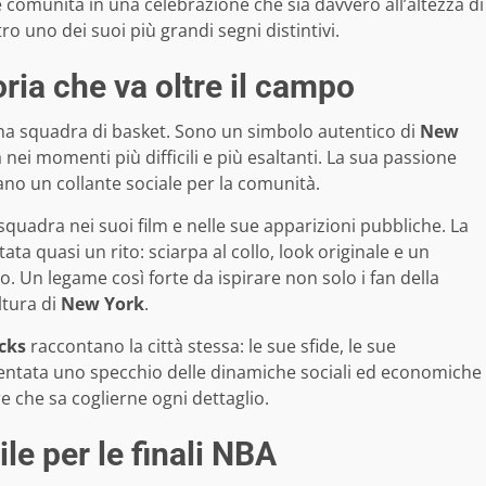
 e comunità in una celebrazione che sia davvero all’altezza di
tro uno dei suoi più grandi segni distintivi.
oria che va oltre il campo
na squadra di basket. Sono un simbolo autentico di
New
 nei momenti più difficili e più esaltanti. La sua passione
o un collante sociale per la comunità.
 squadra nei suoi film e nelle sue apparizioni pubbliche. La
ata quasi un rito: sciarpa al collo, look originale e un
 Un legame così forte da ispirare non solo i fan della
ltura di
New York
.
cks
raccontano la città stessa: le sue sfide, le sue
ventata uno specchio delle dinamiche sociali ed economiche
re che sa coglierne ogni dettaglio.
le per le finali NBA