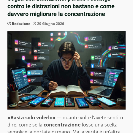
contro le distrazioni non bastano e come
davvero migliorare la concentrazione
Redazione
20 Giugno 2026
«Basta solo volerlo»
— quante volte l’avete sentito
dire, come se la
concentrazione
fosse una scelta
semplice, a portata di mano. Ma la verità è un’altra,