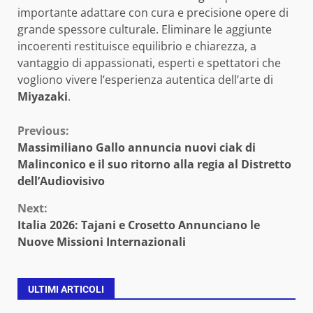
importante adattare con cura e precisione opere di
grande spessore culturale. Eliminare le aggiunte
incoerenti restituisce equilibrio e chiarezza, a
vantaggio di appassionati, esperti e spettatori che
vogliono vivere l’esperienza autentica dell’arte di
Miyazaki
.
Continue
Previous:
Massimiliano Gallo annuncia nuovi ciak di
Reading
Malinconico e il suo ritorno alla regia al Distretto
dell’Audiovisivo
Next:
Italia 2026: Tajani e Crosetto Annunciano le
Nuove Missioni Internazionali
ULTIMI ARTICOLI