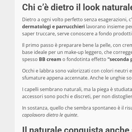
Chi c’è dietro il look natural
Dietro a ogni volto perfetto senza esagerazioni, c
dermatologi e parrucchieri
lavorano insieme per
saper truccare, serve conoscere a fondo prodotti
Il primo passo è preparare bene la pelle, con creme 
base ideale per un make-up leggero, che corregge 
spesso
BB cream
o fondotinta effetto
“seconda p
Occhi e labbra sono valorizzati con colori neutri 
sfumature appena accennate. Anche le unghie sono
I capelli sembrano naturali, ma la piega è studi
accessori sono pochi e discreti, per non distoglier
In sostanza, quello che sembra spontaneo è il risu
capolavoro dietro le quinte
.
Il naturale conquista anche