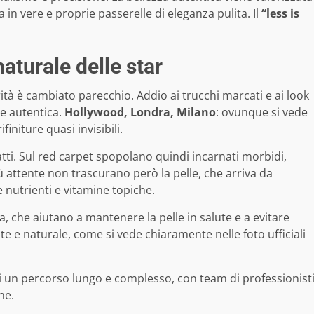
in vere e proprie passerelle di eleganza pulita. Il
“less is
aturale delle star
rità è cambiato parecchio. Addio ai trucchi marcati e ai look
 e autentica.
Hollywood, Londra, Milano
: ovunque si vede
initure quasi invisibili.
atti. Sul red carpet spopolano quindi incarnati morbidi,
ù attente non trascurano però la pelle, che arriva da
 nutrienti e vitamine topiche.
, che aiutano a mantenere la pelle in salute e a evitare
te e naturale, come si vede chiaramente nelle foto ufficiali
 di un percorso lungo e complesso, con team di professionist
ne.