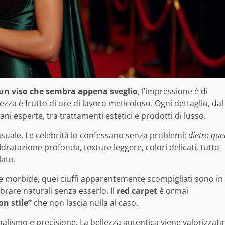
 un viso che sembra appena sveglio
, l’impressione è di
za è frutto di ore di lavoro meticoloso. Ogni dettaglio, dal
ni esperte, tra trattamenti estetici e prodotti di lusso.
asuale. Le celebrità lo confessano senza problemi:
dietro que
 Idratazione profonda, texture leggere, colori delicati, tutto
lato.
ghe morbide, quei ciuffi apparentemente scompigliati sono in
mbrare naturali senza esserlo. Il
red carpet
è ormai
on stile”
che non lascia nulla al caso.
nimalismo e precisione. La bellezza autentica viene valorizzata