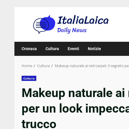
Skip
to
content
Cronaca
Cultura
Eventi
Notizie
Home
Cultura
Makeup naturale ai red carpet: il segreto p
Cultura
Makeup naturale ai r
per un look impecca
trucco