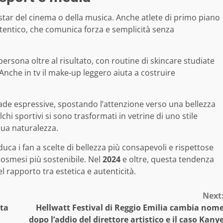
 star del cinema o della musica. Anche atlete di primo piano
utentico, che comunica forza e semplicità senza
ersona oltre al risultato, con routine di skincare studiate
 Anche in tv il make-up leggero aiuta a costruire
ade espressive, spostando l’attenzione verso una bellezza
chi sportivi si sono trasformati in vetrine di uno stile
sua naturalezza.
educa i fan a scelte di bellezza più consapevoli e rispettose
osmesi più sostenibile. Nel
2024
e oltre, questa tendenza
 rapporto tra estetica e autenticità.
Next
nta
Hellwatt Festival di Reggio Emilia cambia nom
dopo l’addio del direttore artistico e il caso Kany