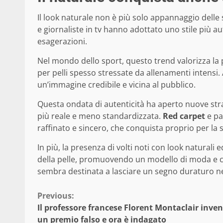
Il look naturale non è più solo appannaggio delle
e giornaliste in tv hanno adottato uno stile più a
esagerazioni.
Nel mondo dello sport, questo trend valorizza la p
per pelli spesso stressate da allenamenti intensi.
un’immagine credibile e vicina al pubblico.
Questa ondata di autenticità ha aperto nuove str
più reale e meno standardizzata.
Red carpet
e pal
raffinato e sincero, che conquista proprio per la 
In più, la presenza di volti noti con look naturali 
della pelle, promuovendo un modello di moda e c
sembra destinata a lasciare un segno duraturo nel
Continue
Previous:
Il professore francese Florent Montaclair inve
Reading
un premio falso e ora è indagato