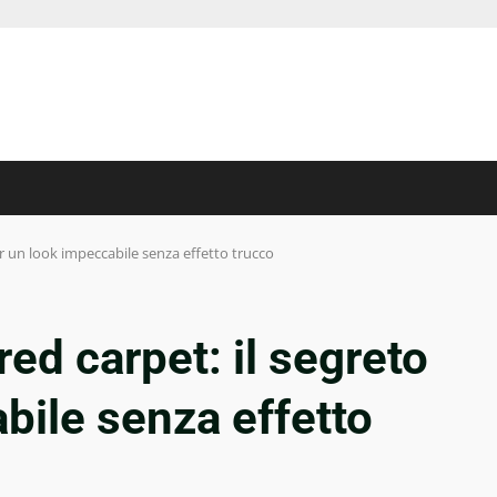
er un look impeccabile senza effetto trucco
ed carpet: il segreto
bile senza effetto