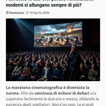
moderni si allungano sempre di più?
Redazione
16 Aprile 2026
La maratona cinematografica è diventata la
norma.
Film da
centinaia di milioni di dollari
ora
superano facilmente le due ore e mezza, sfidando la
pazienza degli spettatori.
Non è un caso.
Le grandi