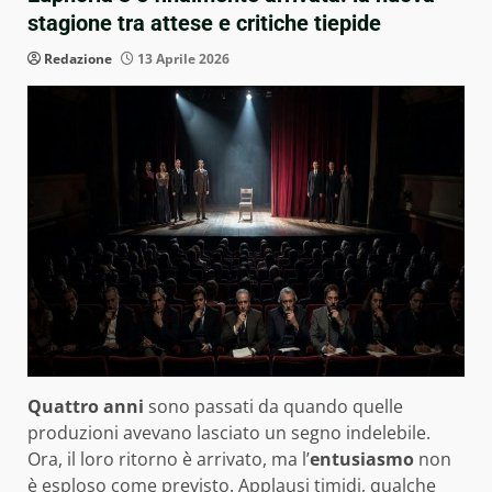
stagione tra attese e critiche tiepide
Redazione
13 Aprile 2026
Quattro anni
sono passati da quando quelle
produzioni avevano lasciato un segno indelebile.
Ora, il loro ritorno è arrivato, ma l’
entusiasmo
non
è esploso come previsto. Applausi timidi, qualche