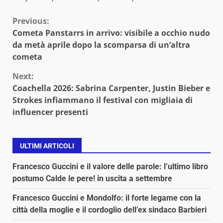
Continue
Previous:
Cometa Panstarrs in arrivo: visibile a occhio nudo
Reading
da metà aprile dopo la scomparsa di un’altra
cometa
Next:
Coachella 2026: Sabrina Carpenter, Justin Bieber e
Strokes infiammano il festival con migliaia di
influencer presenti
ULTIMI ARTICOLI
Francesco Guccini e il valore delle parole: l’ultimo libro
postumo Calde le pere! in uscita a settembre
Francesco Guccini e Mondolfo: il forte legame con la
città della moglie e il cordoglio dell’ex sindaco Barbieri