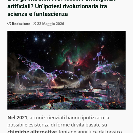
artificiali? Un’ipotesi rivoluzionaria tra
scienza e fantascienza
Redazione
22 Maggio 2026
Nel 2021
, alcuni scienziati hanno ipotizzato la
possibile esistenza di forme di vita basate su
chimiche alternative
, lontane anni luce dal nostro