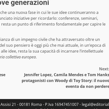
uove generazioni
che una nuova fase in cui le sue idee continueranno a
nciato iniziative per ricordarlo: conferenze, seminari,
ra resta un punto di riferimento fondamentale per capire le
onianza di un impegno civile che ha attraversato oltre un
 del suo pensiero è oggi più che mai attuale, in un’epoca di
alle idee, resta la sua capacità di incarnare l’intellettuale
ia collettiva europea
.
Next
ese
Jennifer Lopez, Camila Mendes e Tom Hank
protagonisti con Woody di Toy Story: il nuov
evento da non perder
Via Assisi 21 - 00181 Roma - P.Iva 16947451007 - legal@editoria