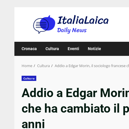
Skip
to
content
Cronaca
Cultura
Eventi
Notizie
Home
Cultura
Addio a Edgar Morin, il sociologo francese 
Cultura
Addio a Edgar Morin
che ha cambiato il 
anni