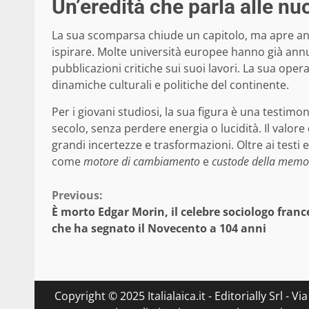
Un’eredità che parla alle n
La sua scomparsa chiude un capitolo, ma apre an
ispirare. Molte università europee hanno già annu
pubblicazioni critiche sui suoi lavori. La sua ope
dinamiche culturali e politiche del continente.
Per i giovani studiosi, la sua figura è una testim
secolo, senza perdere energia o lucidità. Il valore
grandi incertezze e trasformazioni. Oltre ai testi e 
come
motore di cambiamento
e
custode della memor
Continue
Previous:
È morto Edgar Morin, il celebre sociologo franc
Reading
che ha segnato il Novecento a 104 anni
Copyright © 2025 Italialaica.it - Editorially Srl - 