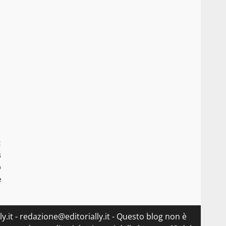
:
s
o
e
lly.it - redazione@editorially.it - Questo blog non è