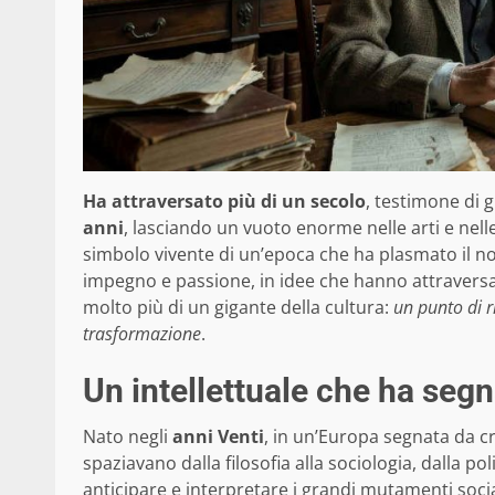
Ha attraversato più di un secolo
, testimone di g
anni
, lasciando un vuoto enorme nelle arti e nell
simbolo vivente di un’epoca che ha plasmato il no
impegno e passione, in idee che hanno attraversat
molto più di un gigante della cultura:
un punto di r
trasformazione
.
Un intellettuale che ha segn
Nato negli
anni Venti
, in un’Europa segnata da cri
spaziavano dalla filosofia alla sociologia, dalla po
anticipare e interpretare i grandi mutamenti soc