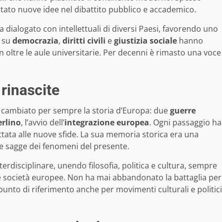
ortato nuove idee nel dibattito pubblico e accademico.
a dialogato con intellettuali di diversi Paesi, favorendo uno
i su
democrazia
,
diritti civili
e
giustizia sociale
hanno
 oltre le aule universitarie. Per decenni è rimasto una voce
 rinascite
no cambiato per sempre la storia d’Europa: due
guerre
erlino
, l’avvio dell’
integrazione europea
. Ogni passaggio ha
ttata alle nuove sfide. La sua memoria storica era una
e e sagge dei fenomeni del presente.
nterdisciplinare, unendo filosofia, politica e cultura, sempre
e società europee. Non ha mai abbandonato la battaglia per
punto di riferimento anche per movimenti culturali e politici