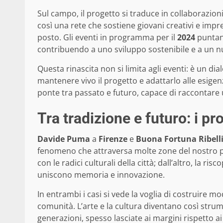
Sul campo, il progetto si traduce in collaborazioni
così una rete che sostiene giovani creativi e impre
posto. Gli eventi in programma per il
2024
puntan
contribuendo a uno sviluppo sostenibile e a un nuo
Questa rinascita non si limita agli eventi: è un d
mantenere vivo il progetto e adattarlo alle esige
ponte tra passato e futuro, capace di raccontare 
Tra tradizione e futuro: i pr
Davide Puma
a
Firenze
e
Buona Fortuna Ribell
fenomeno che attraversa molte zone del nostro p
con le radici culturali della città; dall’altro, la ri
uniscono memoria e innovazione.
In entrambi i casi si vede la voglia di costruire mo
comunità. L’arte e la cultura diventano così strume
generazioni, spesso lasciate ai margini rispetto ai