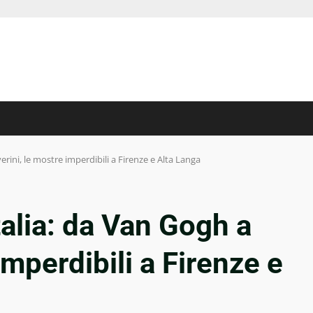
rini, le mostre imperdibili a Firenze e Alta Langa
talia: da Van Gogh a
imperdibili a Firenze e