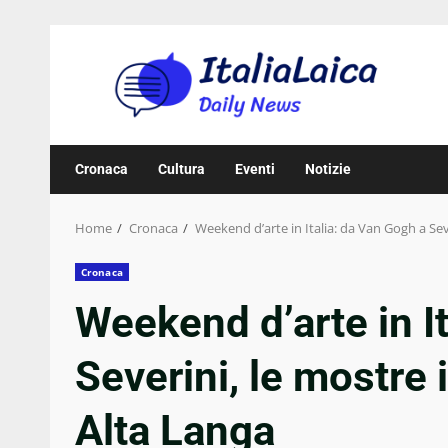
Skip
to
content
Cronaca
Cultura
Eventi
Notizie
Home
Cronaca
Weekend d’arte in Italia: da Van Gogh a Seve
Cronaca
Weekend d’arte in I
Severini, le mostre 
Alta Langa