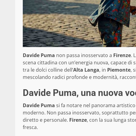
Davide Puma
non passa inosservato a
Firenze
. 
scena cittadina con un’energia nuova, capace di 
tra le dolci colline dell’
Alta Langa
, in
Piemonte
, 
mescolando radici profonde e modernità, raccont
Davide Puma, una nuova voce
Davide Puma
si fa notare nel panorama artistico
moderno. Non passa inosservato, soprattutto per 
diretto e personale.
Firenze
, con la sua lunga stor
fresca.