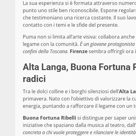
La sua esperienza si è formata attraverso numero
punto uno stile ben riconoscibile. Espone regolarm
che testimoniano una ricerca costante. Il suo lavo
contatto con i temi e le sfide del presente.
Puma non si limita all’arte visiva: collabora anche 
legame con la comunità.
È un giovane protagonista c
confini della Toscana.
Firenze
sembra offrirgli ora 
Alta Langa, Buona Fortuna R
radici
Tra le dolci colline e i borghi silenziosi dell’
Alta L
primavera. Nato con l’obiettivo di valorizzare la cu
energia, puntando a rafforzare il legame con un ter
Buona Fortuna Ribelli
si distingue per saper un
iniziative che spaziano dalla musica al teatro, dal
concreta a chi vuole proteggere e rilanciare le identit