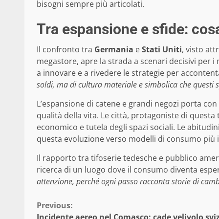
bisogni sempre più articolati.
Tra espansione e sfide: cosa
Il confronto tra
Germania
e
Stati Uniti
, visto att
megastore, apre la strada a scenari decisivi per i 
a innovare e a rivedere le strategie per acconte
soldi, ma di cultura materiale e simbolica che questi
L’espansione di catene e grandi negozi porta con s
qualità della vita. Le città, protagoniste di ques
economico e tutela degli spazi sociali. Le abitudi
questa evoluzione verso modelli di consumo più in
Il rapporto tra tifoserie tedesche e pubblico amer
ricerca di un luogo dove il consumo diventa esperi
attenzione, perché ogni passo racconta storie di cam
Continue
Previous:
Incidente aereo nel Comasco: cade velivolo svi