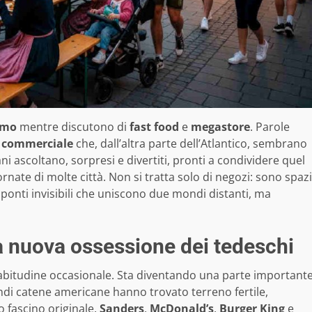
asmo
mentre discutono di
fast food
e
megastore
. Parole
a commerciale
che, dall’altra parte dell’Atlantico, sembrano
 ascoltano, sorpresi e divertiti, pronti a condividere quel
nate di molte città. Non si tratta solo di negozi: sono spazi
li, ponti invisibili che uniscono due mondi distanti, ma
la nuova ossessione dei tedeschi
abitudine occasionale. Sta diventando una parte important
randi catene americane hanno trovato terreno fertile,
o fascino originale.
Sanders
,
McDonald’s
,
Burger King
e