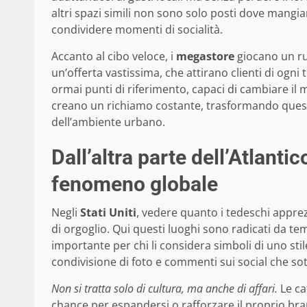
altri spazi simili non sono solo posti dove mangia
condividere momenti di socialità.
Accanto al cibo veloce, i
megastore
giocano un ru
un’offerta vastissima, che attirano clienti di ogni
ormai punti di riferimento, capaci di cambiare il m
creano un richiamo costante, trasformando questi 
dell’ambiente urbano.
Dall’altra parte dell’Atlanti
fenomeno globale
Negli
Stati Uniti
, vedere quanto i tedeschi appr
di orgoglio. Qui questi luoghi sono radicati da t
importante per chi li considera simboli di uno stil
condivisione di foto e commenti sui social che s
Non si tratta solo di cultura, ma anche di affari.
Le ca
chance per espandersi o rafforzare il proprio bra