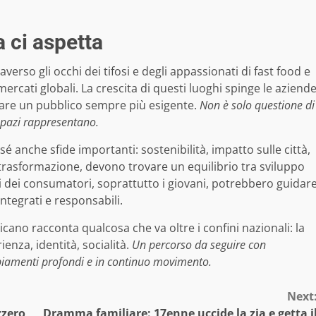
 ci aspetta
raverso gli occhi dei tifosi e degli appassionati di fast food e
mercati globali. La crescita di questi luoghi spinge le aziend
ntare un pubblico sempre più esigente.
Non è solo questione di
 spazi rappresentano.
é anche sfide importanti: sostenibilità, impatto sulle città,
ta trasformazione, devono trovare un equilibrio tra sviluppo
ni dei consumatori, soprattutto i giovani, potrebbero guidar
tegrati e responsabili.
icano racconta qualcosa che va oltre i confini nazionali: la
enza, identità, socialità.
Un percorso da seguire con
biamenti profondi e in continuo movimento.
Next
zzero
Dramma familiare: 17enne uccide la zia e getta i