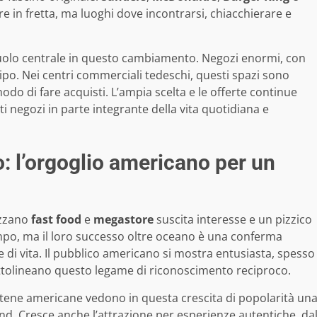
re in fretta, ma luoghi dove incontrarsi, chiacchierare e
olo centrale in questo cambiamento. Negozi enormi, con
 tipo. Nei centri commerciali tedeschi, questi spazi sono
odo di fare acquisti. L’ampia scelta e le offerte continue
negozi in parte integrante della vita quotidiana e
co: l’orgoglio americano per un
ezzano
fast food
e
megastore
suscita interesse e un pizzico
empo, ma il loro successo oltre oceano è una conferma
e di vita. Il pubblico americano si mostra entusiasta, spesso
ottolineano questo legame di riconoscimento reciproco.
tene americane vedono in questa crescita di popolarità un
nd. Cresce anche l’attrazione per esperienze autentiche, da