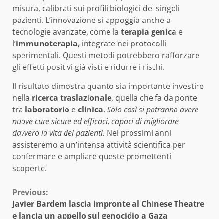
misura, calibrati sui profili biologici dei singoli
pazienti. L’innovazione si appoggia anche a
tecnologie avanzate, come la
terapia genica
e
l’
immunoterapia
, integrate nei protocolli
sperimentali. Questi metodi potrebbero rafforzare
gli effetti positivi già visti e ridurre i rischi.
Il risultato dimostra quanto sia importante investire
nella
ricerca traslazionale
, quella che fa da ponte
tra
laboratorio
e
clinica
.
Solo così si potranno avere
nuove cure sicure ed efficaci, capaci di migliorare
davvero la vita dei pazienti.
Nei prossimi anni
assisteremo a un’intensa attività scientifica per
confermare e ampliare queste promettenti
scoperte.
Continue
Previous:
Javier Bardem lascia impronte al Chinese Theatre
Reading
e lancia un appello sul genocidio a Gaza