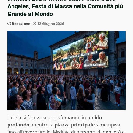
Angeles, Festa di Massa nella Comunità più
Grande al Mondo
Redazione
12 Giugno 2026
Il cielo si faceva scuro, sfumando in un
blu
profondo
, mentre la
piazza principale
si riempiva
fino all’inverosimile. Migliaia di persone, di ogni età e