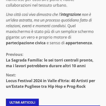
collaborazioni nel tessuto urbano.
Una città così viva dimostra che l’
integrazione
non è
un’idea astratta, ma un processo quotidiano fatto di
relazioni, eventi e momenti condivisi.
Quel
maxischermo è stato più di un semplice schermo
gigante: un vero e proprio motore di
partecipazione civica
e senso di
appartenenza
.
Continue
Previous:
La Sagrada Familia: le sei torri centrali pronte,
Reading
ma i lavori potrebbero durare altri 10 anni
Next:
Locus Festival 2024 in Valle d’Itria: 40 Artisti per
un’Estate Pugliese tra Hip Hop e Prog-Rock
ULTIMI ARTICOLI