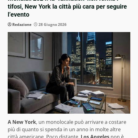
tifosi, New York la città più cara per seguire
l’evento
Redazione
28 Giugno 2026
A New York
, un monolocale può arrivare a costare
più di quanto si spenda in un anno in molte altre
città americane. Poco distante,
Los Angeles
non è