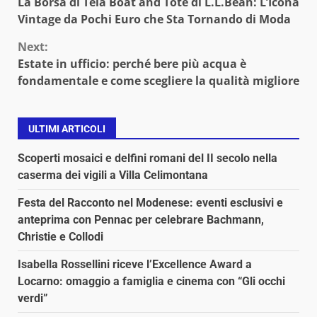
La Borsa di Tela Boat and Tote di L.L.Bean: L’Icona
Reading
Vintage da Pochi Euro che Sta Tornando di Moda
Next:
Estate in ufficio: perché bere più acqua è
fondamentale e come scegliere la qualità migliore
ULTIMI ARTICOLI
Scoperti mosaici e delfini romani del II secolo nella
caserma dei vigili a Villa Celimontana
Festa del Racconto nel Modenese: eventi esclusivi e
anteprima con Pennac per celebrare Bachmann,
Christie e Collodi
Isabella Rossellini riceve l’Excellence Award a
Locarno: omaggio a famiglia e cinema con “Gli occhi
verdi”