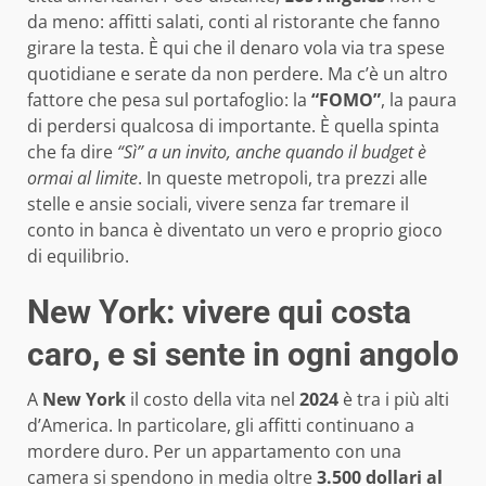
da meno: affitti salati, conti al ristorante che fanno
girare la testa. È qui che il denaro vola via tra spese
quotidiane e serate da non perdere. Ma c’è un altro
fattore che pesa sul portafoglio: la
“FOMO”
, la paura
di perdersi qualcosa di importante. È quella spinta
che fa dire
“Sì” a un invito, anche quando il budget è
ormai al limite
. In queste metropoli, tra prezzi alle
stelle e ansie sociali, vivere senza far tremare il
conto in banca è diventato un vero e proprio gioco
di equilibrio.
New York: vivere qui costa
caro, e si sente in ogni angolo
A
New York
il costo della vita nel
2024
è tra i più alti
d’America. In particolare, gli affitti continuano a
mordere duro. Per un appartamento con una
camera si spendono in media oltre
3.500 dollari al