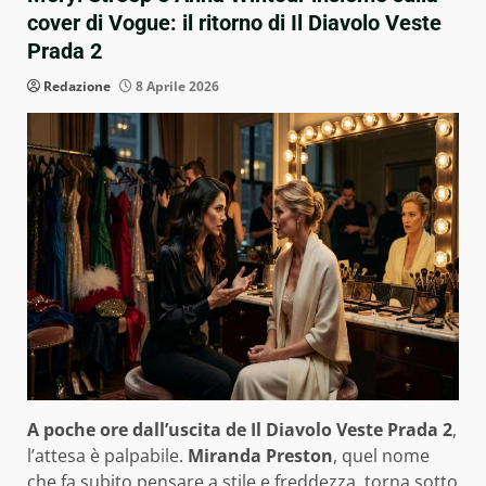
cover di Vogue: il ritorno di Il Diavolo Veste
Prada 2
Redazione
8 Aprile 2026
A poche ore dall’uscita de Il Diavolo Veste Prada 2
,
l’attesa è palpabile.
Miranda Preston
, quel nome
che fa subito pensare a stile e freddezza, torna sotto