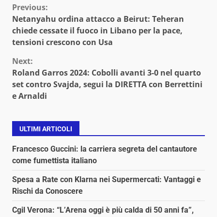
Continue
Previous:
Netanyahu ordina attacco a Beirut: Teheran
Reading
chiede cessate il fuoco in Libano per la pace,
tensioni crescono con Usa
Next:
Roland Garros 2024: Cobolli avanti 3-0 nel quarto
set contro Svajda, segui la DIRETTA con Berrettini
e Arnaldi
ULTIMI ARTICOLI
Francesco Guccini: la carriera segreta del cantautore
come fumettista italiano
Spesa a Rate con Klarna nei Supermercati: Vantaggi e
Rischi da Conoscere
Cgil Verona: “L’Arena oggi è più calda di 50 anni fa”,