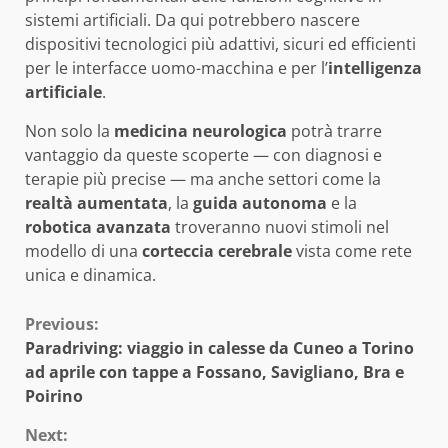
sistemi artificiali. Da qui potrebbero nascere
dispositivi tecnologici più adattivi, sicuri ed efficienti
per le interfacce uomo-macchina e per l’
intelligenza
artificiale
.
Non solo la
medicina neurologica
potrà trarre
vantaggio da queste scoperte — con diagnosi e
terapie più precise — ma anche settori come la
realtà aumentata
, la
guida autonoma
e la
robotica avanzata
troveranno nuovi stimoli nel
modello di una
corteccia cerebrale
vista come rete
unica e dinamica.
Continue
Previous:
Paradriving: viaggio in calesse da Cuneo a Torino
Reading
ad aprile con tappe a Fossano, Savigliano, Bra e
Poirino
Next: