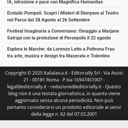
IA, istruzione e pace con Magnifica Humanitas
Ecstatic Pompeii: Scopri i Misteri di Dionysos al Teatro
nel Parco dal 28 Agosto al 26 Settembre
Festival Imaginaria a Conversano: Omaggio a Marjane
Satrapi con la proiezione di Persepolis il 22 agosto
Esplora le Marche: da Lorenzo Lotto a Poltrona Frau
tra arte, musica e design tra Macerata e Tolentino
Copyright © 2025 Italialaica.it - Editorially Srl - Via Assisi
21 - 00181 Roma - P.Iva 16947451007 -
legal@editorially.it - redazione@editorially.it - Questo
blog non è una testata giornalistica, in quanto viene
aggiornato senza alcuna periodicità. Non può
pertanto considerarsi un prodotto editoriale ai sensi
della legge n. 62 del 07.03.2001