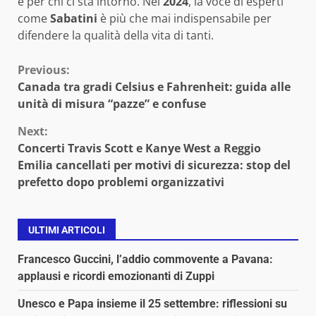
e per chi ci sta intorno. Nel
2024
, la voce di esperti
come
Sabatini
è più che mai indispensabile per
difendere la qualità della vita di tanti.
Continue
Previous:
Canada tra gradi Celsius e Fahrenheit: guida alle
Reading
unità di misura “pazze” e confuse
Next:
Concerti Travis Scott e Kanye West a Reggio
Emilia cancellati per motivi di sicurezza: stop del
prefetto dopo problemi organizzativi
ULTIMI ARTICOLI
Francesco Guccini, l’addio commovente a Pavana:
applausi e ricordi emozionanti di Zuppi
Unesco e Papa insieme il 25 settembre: riflessioni su