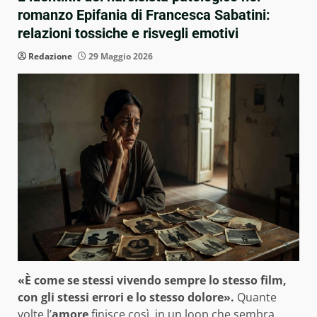
romanzo Epifania di Francesca Sabatini:
relazioni tossiche e risvegli emotivi
Redazione
29 Maggio 2026
«È come se stessi vivendo sempre lo stesso film,
con gli stessi errori e lo stesso dolore».
Quante
volte l’
amore
finisce così, in un loop che sembra