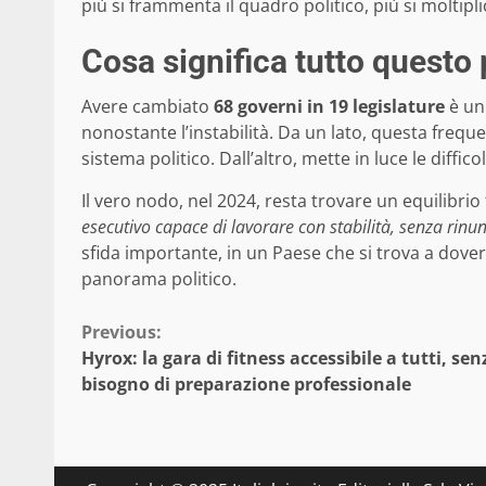
più si frammenta il quadro politico, più si moltiplic
Cosa significa tutto questo 
Avere cambiato
68 governi in 19 legislature
è un 
nonostante l’instabilità. Da un lato, questa frequ
sistema politico. Dall’altro, mette in luce le diffico
Il vero nodo, nel 2024, resta trovare un equilibrio
esecutivo capace di lavorare con stabilità, senza rinun
sfida importante, in un Paese che si trova a dover
panorama politico.
Continue
Previous:
Hyrox: la gara di fitness accessibile a tutti, sen
Reading
bisogno di preparazione professionale