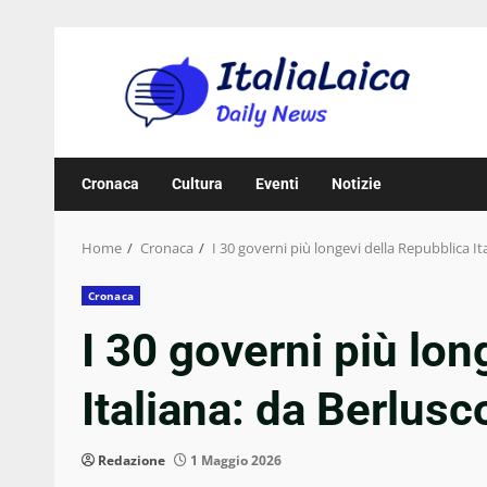
Skip
to
content
Cronaca
Cultura
Eventi
Notizie
Home
Cronaca
I 30 governi più longevi della Repubblica It
Cronaca
I 30 governi più lon
Italiana: da Berlusco
Redazione
1 Maggio 2026