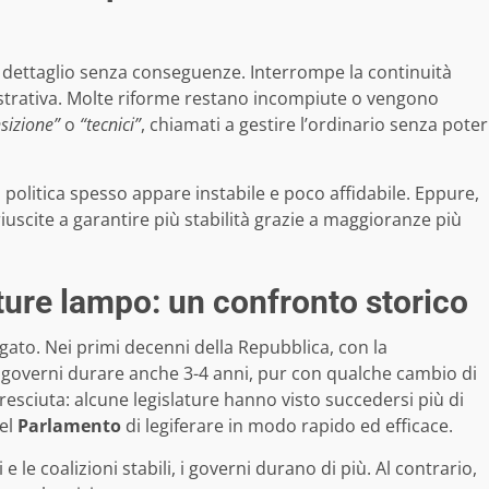
dettaglio senza conseguenze. Interrompe la continuità
istrativa. Molte riforme restano incompiute o vengono
nsizione”
o
“tecnici”
, chiamati a gestire l’ordinario senza poter
la politica spesso appare instabile e poco affidabile. Eppure,
iuscite a garantire più stabilità grazie a maggioranze più
ature lampo: un confronto storico
to. Nei primi decenni della Repubblica, con la
i governi durare anche 3-4 anni, pur con qualche cambio di
 cresciuta: alcune legislature hanno visto succedersi più di
del
Parlamento
di legiferare in modo rapido ed efficace.
e le coalizioni stabili, i governi durano di più. Al contrario,