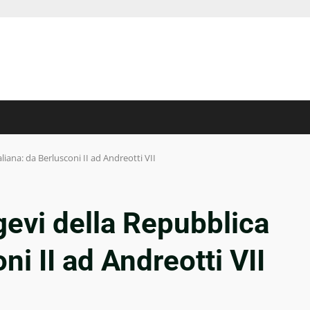
aliana: da Berlusconi II ad Andreotti VII
gevi della Repubblica
ni II ad Andreotti VII