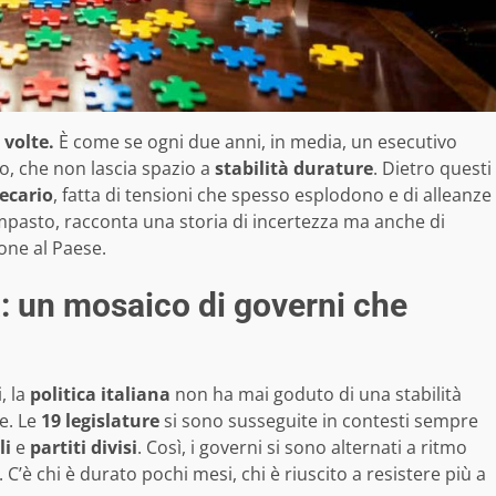
 volte.
È come se ogni due anni, in media, un esecutivo
o, che non lascia spazio a
stabilità durature
. Dietro questi
recario
, fatta di tensioni che spesso esplodono e di alleanze
impasto, racconta una storia di incertezza ma anche di
ione al Paese.
a: un mosaico di governi che
, la
politica italiana
non ha mai goduto di una stabilità
e. Le
19 legislature
si sono susseguite in contesti sempre
li
e
partiti divisi
. Così, i governi si sono alternati a ritmo
C’è chi è durato pochi mesi, chi è riuscito a resistere più a