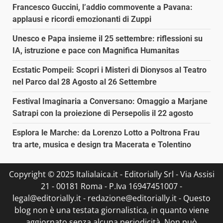
Francesco Guccini, l’addio commovente a Pavana:
applausi e ricordi emozionanti di Zuppi
Unesco e Papa insieme il 25 settembre: riflessioni su
IA, istruzione e pace con Magnifica Humanitas
Ecstatic Pompeii: Scopri i Misteri di Dionysos al Teatro
nel Parco dal 28 Agosto al 26 Settembre
Festival Imaginaria a Conversano: Omaggio a Marjane
Satrapi con la proiezione di Persepolis il 22 agosto
Esplora le Marche: da Lorenzo Lotto a Poltrona Frau
tra arte, musica e design tra Macerata e Tolentino
Copyright © 2025 Italialaica.it - Editorially Srl - Via Assisi
21 - 00181 Roma - P.Iva 16947451007 -
legal@editorially.it - redazione@editorially.it - Questo
blog non è una testata giornalistica, in quanto viene
aggiornato senza alcuna periodicità. Non può