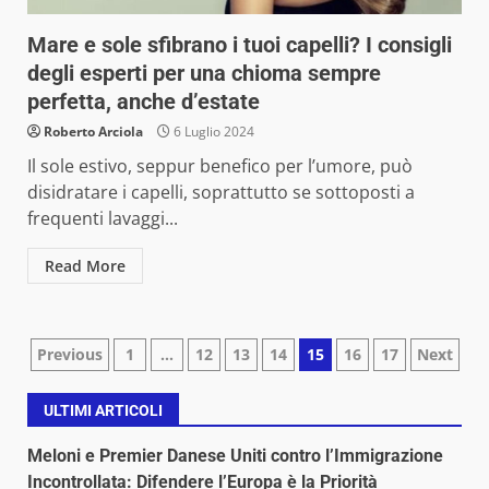
Mare e sole sfibrano i tuoi capelli? I consigli
degli esperti per una chioma sempre
perfetta, anche d’estate
Roberto Arciola
6 Luglio 2024
Il sole estivo, seppur benefico per l’umore, può
disidratare i capelli, soprattutto se sottoposti a
frequenti lavaggi...
Read More
Paginazione
Previous
1
…
12
13
14
15
16
17
Next
degli
ULTIMI ARTICOLI
articoli
Meloni e Premier Danese Uniti contro l’Immigrazione
Incontrollata: Difendere l’Europa è la Priorità