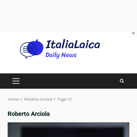
×
Skip
to
content
PRIMARY
MENU
Home
Roberto Arciola
Page 15
Roberto Arciola